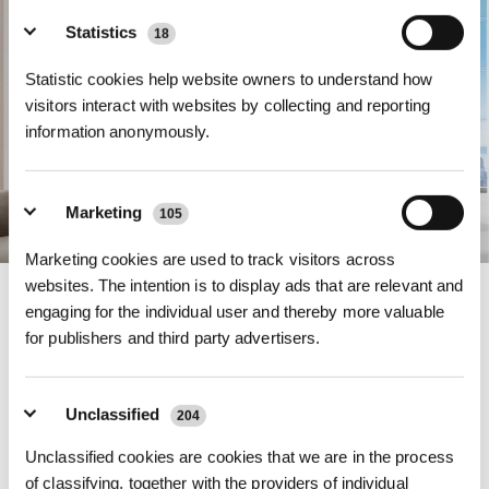
Statistics
18
Statistic cookies help website owners to understand how
visitors interact with websites by collecting and reporting
information anonymously.
Marketing
105
Marketing cookies are used to track visitors across
websites. The intention is to display ads that are relevant and
WIN-SLAM 5.0, intelligente Navigation für jedes Szenario
engaging for the individual user and thereby more valuable
Dank des verbesserten WIN-SLAM 5.0-Algorithmus und der intelligenten
for publishers and third party advertisers.
Multi-Sensor-Erkennung umgeht der WINBOT W3 OMNI Hindernisse
dynamisch mit einer Genauigkeit von 1 mm. Mit mehreren verfügbaren Modi
kannst du ganz einfach den Modus auswählen, der deinen Anforderungen
entspricht: Edge Clean (Randreinigung) für Ecken, Fast Clean
Unclassified
204
(Schnellreinigung) für schnelle Ausbesserungen, Heavy-Duty Clean
(intensive Reinigung) für anspruchsvollere Bereiche, Spot Clean
Unclassified cookies are cookies that we are in the process
(Punktreinigung) für hartnäckige Flecken sowie Deep Clean
of classifying, together with the providers of individual