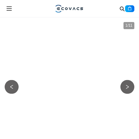
1
/
11