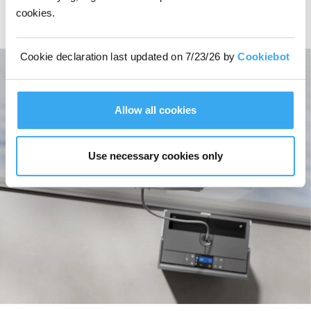
(Tiefenreinigung), Thorough Clean (gründliche Reinigung) und Zone Clean
cookies.
(Zonenreinigung) für umfassende Flexibilität. Mit einer auf 16 cm/s erhöhten
Geschwindigkeit bietet der WINBOT W3 OMNI eine branchenführende
Leistung, welche die Fensterreinigung neu definiert.
Cookie declaration last updated on 7/23/26 by
Cookiebot
Allow all cookies
Use necessary cookies only