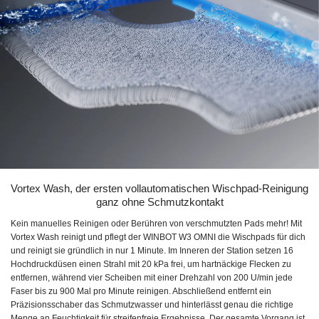
Vortex Wash, der ersten vollautomatischen Wischpad-Reinigung
ganz ohne Schmutzkontakt
Kein manuelles Reinigen oder Berühren von verschmutzten Pads mehr! Mit
Vortex Wash reinigt und pflegt der WINBOT W3 OMNI die Wischpads für dich
und reinigt sie gründlich in nur 1 Minute. Im Inneren der Station setzen 16
Hochdruckdüsen einen Strahl mit 20 kPa frei, um hartnäckige Flecken zu
entfernen, während vier Scheiben mit einer Drehzahl von 200 U/min jede
Faser bis zu 900 Mal pro Minute reinigen. Abschließend entfernt ein
Präzisionsschaber das Schmutzwasser und hinterlässt genau die richtige
Menge an Feuchtigkeit für streifenfreie Ergebnisse. Der gesamte Vorgang ist