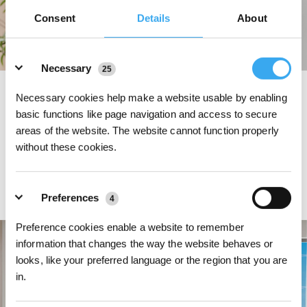
Consent
Details
About
Details
Necessary
25
TruEdge-Technologie: Exklusive, selbst entwickelte TruEdge-
Necessary cookies help make a website usable by enabling
Technologie, Smart Lift für eine gründliche Reinigung ohne
basic functions like page navigation and access to secure
Kreuzkontamination
areas of the website. The website cannot function properly
Der WINBOT senkt beim Erreichen der Ränder den innovativen TruEdge-
without these cookies.
Schrubber aktiv mit bis zu 200 U/min ab, um auch starke Verschmutzungen
gründlich und effektiv zu entfernen. Hartnäckiger Schmutz wird mit einem
einzigen Wisch entfernt, und nach der Reinigung fährt der Schrubber
automatisch ein, um eine Kreuzkontamination zu verhindern.
Preferences
4
Preference cookies enable a website to remember
information that changes the way the website behaves or
looks, like your preferred language or the region that you are
in.