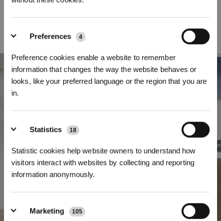
förmige Kammzahnanordnung zum dynamischen Entwirren der Haare. Dank
dieser Kombination verheddern sich keine Haare in den Bürsten, womit
mühelose Wartung und optimale Leistung bei jedem Reinigungsvorgang
gewährleistet sind.
Preferences
4
Preference cookies enable a website to remember
information that changes the way the website behaves or
looks, like your preferred language or the region that you are
in.
Jetzt anmelden
&
3% sparen!
Statistics
18
Statistic cookies help website owners to understand how
visitors interact with websites by collecting and reporting
information anonymously.
Abonnieren
Marketing
105