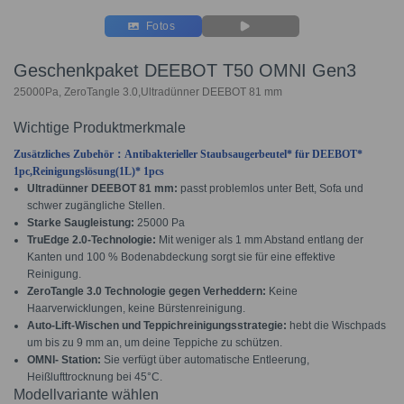
Fotos
Geschenkpaket DEEBOT T50 OMNI Gen3
25000Pa, ZeroTangle 3.0,Ultradünner DEEBOT 81 mm
Wichtige Produktmerkmale
Zusätzliches Zubehör：
Antibakterieller Staubsaugerbeutel* für DEEBOT
*
1pc,
Reinigungslösung(1L)* 1pcs
Ultradünner DEEBOT 81 mm:
passt problemlos unter Bett, Sofa und
schwer zugängliche Stellen.
Starke Saugleistung:
25000 Pa
TruEdge 2.0-Technologie:
Mit weniger als 1 mm Abstand entlang der
Kanten und 100 % Bodenabdeckung sorgt sie für eine effektive
Reinigung.
ZeroTangle 3.0 Technologie gegen Verheddern:
Keine
Haarverwicklungen, keine Bürstenreinigung.
Auto-Lift-Wischen und Teppichreinigungsstrategie:
hebt die Wischpads
um bis zu 9 mm an, um deine Teppiche zu schützen.
OMNI- Station:
Sie verfügt über automatische Entleerung,
Heißlufttrocknung bei 45°C.
Modellvariante wählen