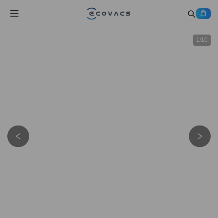
1
/
10