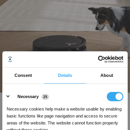
Consent
Details
About
Details
Necessary
25
ZeroTangle 3.0 Technologie gegen Verheddern
Necessary cookies help make a website usable by enabling
Die DEEBOT-Produktfamilie T50 ist mit der Technologie ZeroTangle 3.0 mit
dreifacher V-Struktur ausgestattet. Sie verwendet eine im 45°-Winkel
basic functions like page navigation and access to secure
geformte verhedderungsfreie V-Bürste zum Aufkehren von Haaren, eine V-
areas of the website. The website cannot function properly
förmige Spiralbürste, um die Haare in der Mitte zu sammeln, und eine V-
without these cookies.