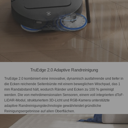
TruEdge 2.0 Adaptive Randreinigung
TruEdge 2.0 kombiniert eine innovative, dynamisch ausfahrende und tiefer in
die Ecken reichende Seitenbürste mit einem beweglichen Wischpad, das 1
mm Randabstand hält, wodurch Ränder und Ecken zu 100 % gereinigt
werden. Die von mehrdimensionalen Sensoren, einem voll integrierten dToF-
LiDAR-Modul, strukturiertem 3D-Licht und RGB-Kamera unterstützte
adaptive Randreinigungstechnologie gewährleistet gründliche
Reinigungsergebnisse auf allen Oberflächen.