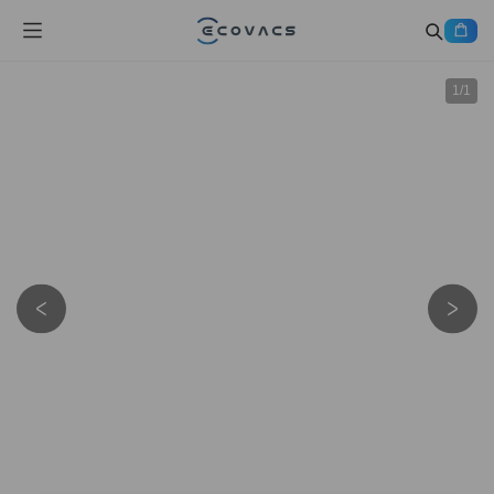
1
/
1