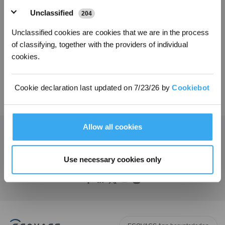
Unclassified
204
Modellvariante wählen
Unclassified cookies are cookies that we are in the process
Haustierfreundliches
of classifying, together with the providers of individual
Reinigungsmittel* 1L
cookies.
für DEEBOT
Cookie declaration last updated on 7/23/26 by
Cookiebot
39,00
€
Allow all cookies
Holen Sie sich die neuesten Nachrichten von ECOVACS
Use necessary cookies only
EINREICHEN