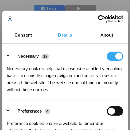
Fotos
Haustierfreundliches Reinigungsmittel* 1L für
DEEBOT
Consent
Details
About
All Deebots
Wichtige Produktmerkmale
Details
Necessary
Haustierfreundliche Reinigungslösung – Alle Deebots
25
Grundlegende Spezifikationen
Necessary cookies help make a website usable by enabling
Farbe: Farblos
basic functions like page navigation and access to secure
Duft: Jasmin-Duft
areas of the website. The website cannot function properly
Kompatible Modelle: Alle Serien
without these cookies.
Vertriebsmarkt: Weltweit erhältlich
Nettogewicht: 1 l
Haltbarkeitsdauer: 24 Monate
Wichtigste Produktvorteile
Preferences
4
1.Doppelte Geruchsbeseitigung, Neutralisierung von Haustiergerüchen
Dieses Produkt enthält einen Geruchsneutralisator auf Sojabasis. Durch
Preference cookies enable a website to remember
chemische Neutralisierung und direkte Einwirkung auf den Abbau von