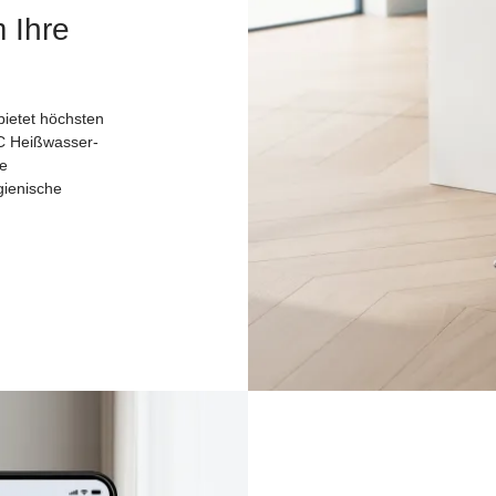
 Ihre
bietet höchsten
°C Heißwasser-
ie
gienische