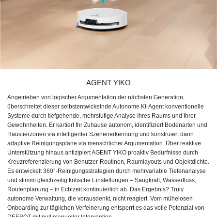
AGENT YIKO
Angetrieben von logischer Argumentation der nächsten Generation,
überschreitet dieser selbstentwickelnde Autonome KI-Agent konventionelle
Systeme durch tiefgehende, mehrstufige Analyse Ihres Raums und Ihrer
Gewohnheiten. Er kartiert Ihr Zuhause autonom, identifiziert Bodenarten und
Haustierzonen via intelligenter Szenenerkennung und konstruiert dann
adaptive Reinigungspläne via menschlicher Argumentation. Über reaktive
Unterstützung hinaus antizipiert AGENT YIKO proaktiv Bedürfnisse durch
Kreuzreferenzierung von Benutzer-Routinen, Raumlayouts und Objektdichte.
Es entwickelt 360°-Reinigungsstrategien durch mehrvariable Tiefenanalyse
und stimmt gleichzeitig kritische Einstellungen – Saugkraft, Wasserfluss,
Routenplanung – in Echtzeit kontinuierlich ab. Das Ergebnis? Truly
autonome Verwaltung, die vorausdenkt, nicht reagiert. Vom mühelosen
Onboarding zur täglichen Verfeinerung entsperrt es das volle Potenzial von
DEEBOT mit null manueller Intervention.