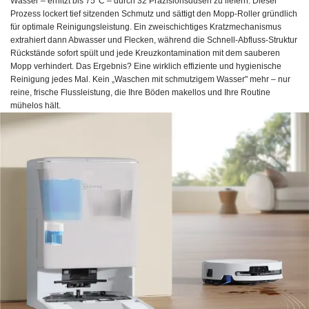
Wasser – erhitzt bis 75°C – durch 32 Präzisionsdüsen zu liefern. Dieser
Prozess lockert tief sitzenden Schmutz und sättigt den Mopp-Roller gründlich
für optimale Reinigungsleistung. Ein zweischichtiges Kratzmechanismus
extrahiert dann Abwasser und Flecken, während die Schnell-Abfluss-Struktur
Rückstände sofort spült und jede Kreuzkontamination mit dem sauberen
Mopp verhindert. Das Ergebnis? Eine wirklich effiziente und hygienische
Reinigung jedes Mal. Kein „Waschen mit schmutzigem Wasser" mehr – nur
reine, frische Flussleistung, die Ihre Böden makellos und Ihre Routine
mühelos hält.