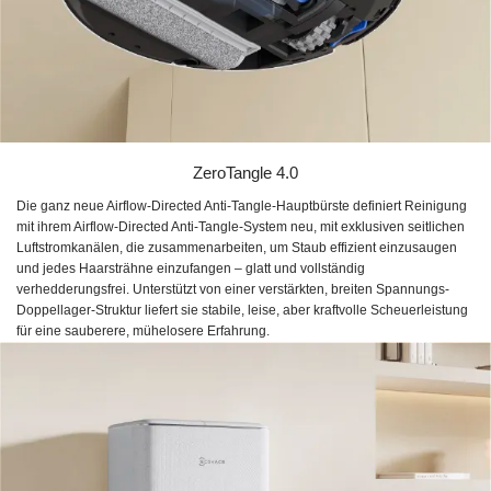
ZeroTangle 4.0
Die ganz neue Airflow-Directed Anti-Tangle-Hauptbürste definiert Reinigung
mit ihrem Airflow-Directed Anti-Tangle-System neu, mit exklusiven seitlichen
Luftstromkanälen, die zusammenarbeiten, um Staub effizient einzusaugen
und jedes Haarsträhne einzufangen – glatt und vollständig
verhedderungsfrei. Unterstützt von einer verstärkten, breiten Spannungs-
Doppellager-Struktur liefert sie stabile, leise, aber kraftvolle Scheuerleistung
für eine sauberere, mühelosere Erfahrung.