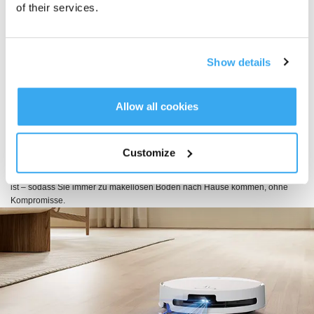
of their services.
Triple Lift mit präziser Trocken-Feucht-Trennung
Das intelligente Triple Lift-System von DEEBOT T90 PRO OMNI liefert
Präzisionsreinigung und schützt gleichzeitig jede Bodenart. Auf Teppichen
Show details
hebt sich der Mopp-Roller automatisch an, um Feuchtigkeit zu verhindern,
während die Saugkraft für tiefere Reinigung intensiviert wird. Bei
Flüssigkeitsverschütungen heben sich beide Bürsten an, um
Allow all cookies
Kreuzkontamination zu vermeiden, hartnäckige Flecken mit einer präzisen
Gittermuster-Wäsche oder leichtere Verschüttaugen mit effizienter Dreipass-
Moppung angehend. Bei großen Trümmern zieht sich die Seitenbürste
zurück, um Streuung zu verhindern, während die Saugkraft zunimmt.
Customize
Entwickelt für nahtlose Trocken-Feucht-Trennung und adaptive Leistung,
gewährleistet es, dass jede Reinigung kraftvoll, präzise und bodenfreundlich
ist – sodass Sie immer zu makellosen Böden nach Hause kommen, ohne
Kompromisse.