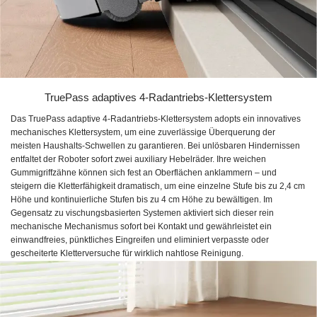
TruePass adaptives 4-Radantriebs-Klettersystem
Das TruePass adaptive 4-Radantriebs-Klettersystem adopts ein innovatives
mechanisches Klettersystem, um eine zuverlässige Überquerung der
meisten Haushalts-Schwellen zu garantieren. Bei unlösbaren Hindernissen
entfaltet der Roboter sofort zwei auxiliary Hebelräder. Ihre weichen
Gummigriffzähne können sich fest an Oberflächen anklammern – und
steigern die Kletterfähigkeit dramatisch, um eine einzelne Stufe bis zu 2,4 cm
Höhe und kontinuierliche Stufen bis zu 4 cm Höhe zu bewältigen. Im
Gegensatz zu vischungsbasierten Systemen aktiviert sich dieser rein
mechanische Mechanismus sofort bei Kontakt und gewährleistet ein
einwandfreies, pünktliches Eingreifen und eliminiert verpasste oder
gescheiterte Kletterversuche für wirklich nahtlose Reinigung.