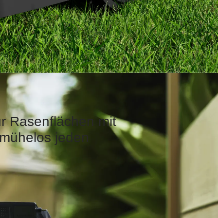
ür Rasenflächen mit
 mühelos jeden