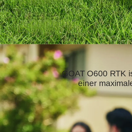
GOAT O600 RTK ist 
einer maximal