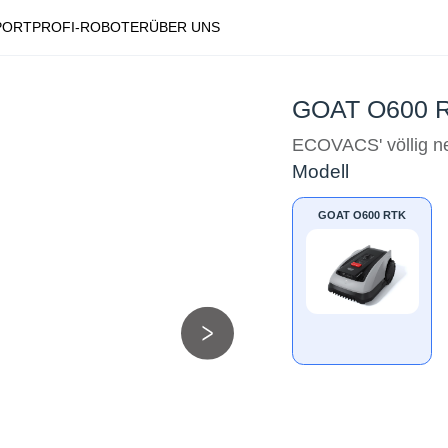
PORT
PROFI-ROBOTER
ÜBER UNS
GOAT O600 
ECOVACS' völlig ne
Modell
GOAT O600 RTK