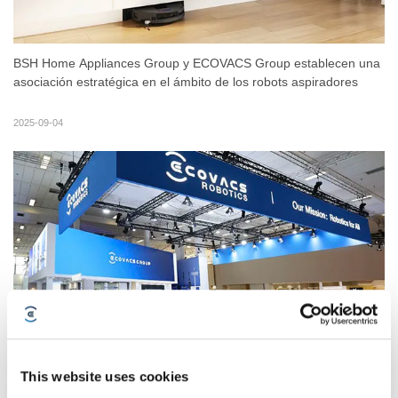
BSH Home Appliances Group y ECOVACS Group establecen una
asociación estratégica en el ámbito de los robots aspiradores
2025-09-04
Una Nueva Era de Vida Inteligente: ECOVACS Presenta el
DEEBOT X11 con PowerBoost Technology y Amplía su Portafolio
This website uses cookies
de Robots de Servicio en IFA 2025