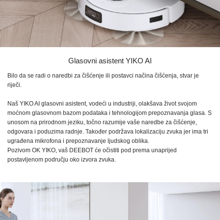
Glasovni asistent
YIKO AI
Bilo da se radi o naredbi za čišćenje ili postavci načina čišćenja, stvar je
riječi.
Naš
YIKO AI
glasovni asistent, vodeći u industriji, olakšava život svojom
moćnom glasovnom bazom podataka i tehnologijom prepoznavanja glasa. S
unosom na prirodnom jeziku, točno razumije vaše naredbe za čišćenje,
odgovara i poduzima radnje. Također podržava lokalizaciju zvuka jer ima tri
ugrađena mikrofona i prepoznavanje ljudskog oblika.
Pozivom
OK YIKO,
vaš DEEBOT će očistiti pod prema unaprijed
postavljenom području oko izvora zvuka.