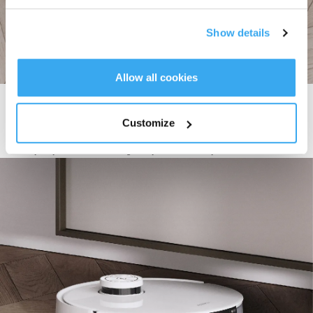
Show details
Allow all cookies
3000 Pa
za snažnije usisavanje
Customize
Zahvaljujući našem snažnom usisu od
3000 Pa
koji značajno poboljšava
učinak čišćenja,
DEEBOT T10
je vaš učinkovit, dosljedan i pouzdan partner u
čišćenju koji može izolirati alergene tijekom usisavanja.