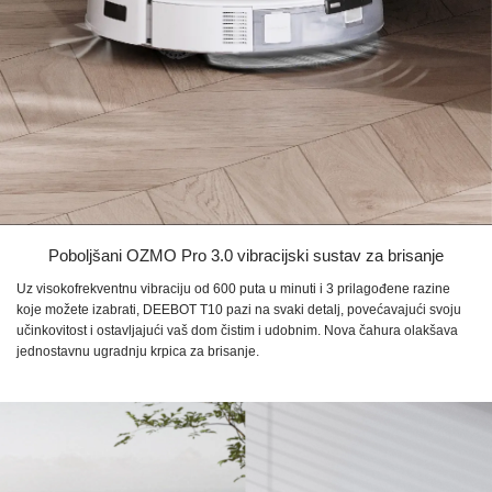
Poboljšani
OZMO Pro 3.0
vibracijski sustav za brisanje
Uz visokofrekventnu vibraciju od
600 puta
u minuti i
3 prilagođene
razine
koje možete izabrati,
DEEBOT T10
pazi na svaki detalj, povećavajući svoju
učinkovitost i ostavljajući vaš dom čistim i udobnim. Nova čahura olakšava
jednostavnu ugradnju krpica za brisanje.