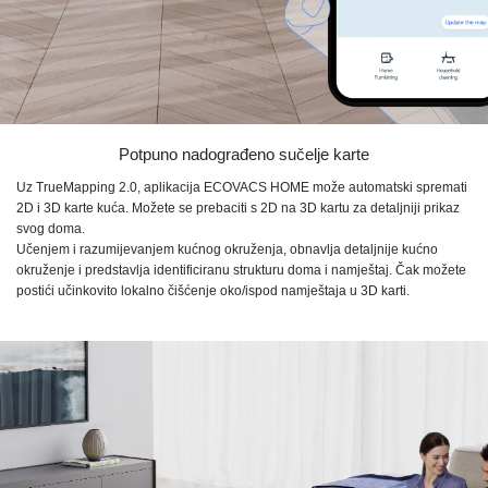
Potpuno nadograđeno sučelje karte
Uz
TrueMapping 2.0,
aplikacija
ECOVACS HOME
može automatski spremati
2D i
3D karte
kuća. Možete se prebaciti s 2D na
3D kartu
za detaljniji prikaz
svog doma.
Učenjem i razumijevanjem kućnog okruženja, obnavlja detaljnije kućno
okruženje i predstavlja identificiranu strukturu doma i namještaj. Čak možete
postići učinkovito lokalno čišćenje oko/ispod namještaja u
3D karti.