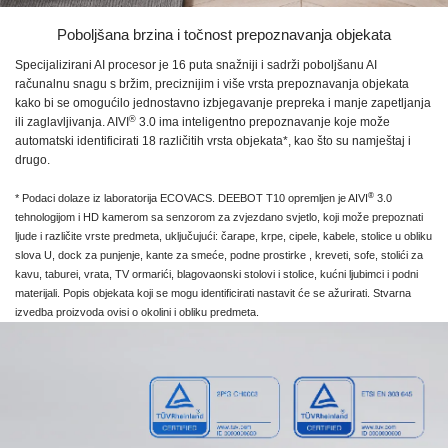
Poboljšana brzina i točnost prepoznavanja objekata
Specijalizirani AI procesor je
16 puta
snažniji i sadrži poboljšanu AI
računalnu snagu s bržim, preciznijim i više vrsta prepoznavanja objekata
kako bi se omogućilo jednostavno izbjegavanje prepreka i manje zapetljanja
®
ili zaglavljivanja.
AIVI
3.0
ima inteligentno prepoznavanje koje može
automatski identificirati
18 različitih
vrsta objekata*, kao što su namještaj i
drugo.
®
* Podaci dolaze iz laboratorija ECOVACS.
DEEBOT T10
opremljen je
AIVI
3.0
tehnologijom i
HD kamerom
sa senzorom za zvjezdano svjetlo, koji može prepoznati
ljude i različite vrste predmeta, uključujući: čarape, krpe, cipele, kabele, stolice u obliku
slova U, dock za punjenje, kante za smeće, podne prostirke , kreveti, sofe, stolići za
kavu, taburei, vrata, TV ormarići, blagovaonski stolovi i stolice, kućni ljubimci i podni
materijali. Popis objekata koji se mogu identificirati nastavit će se ažurirati. Stvarna
izvedba proizvoda ovisi o okolini i obliku predmeta.