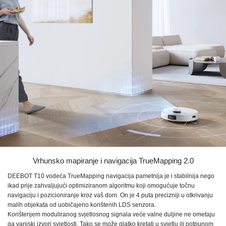
Vrhunsko mapiranje i navigacija
TrueMapping 2.0
DEEBOT T10
vodeća TrueMapping navigacija pametnija je i stabilnija nego
ikad prije zahvaljujući optimiziranom algoritmu koji omogućuje točnu
navigaciju i pozicioniranje kroz vaš dom. On je
4 puta
precizniji u otkrivanju
malih objekata od uobičajeno korištenih
LDS senzora.
Korištenjem moduliranog svjetlosnog signala veće valne duljine ne ometaju
ga vanjski izvori svjetlosti. Tako se može glatko kretati u svjetlu ili potpunom