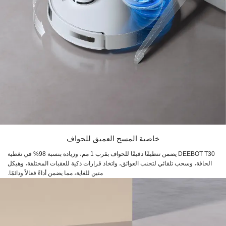
خاصية المسح العميق للحواف
DEEBOT T30 يضمن تنظيفًا دقيقًا للحواف بقرب 1 مم، وزيادة بنسبة 98% في تغطية
الحافة، وسحب تلقائي لتجنب العوائق، واتخاذ قرارات ذكية للعقبات المختلفة، وهيكل
متين للغاية، مما يضمن أداءً فعالاً ودائمًا.