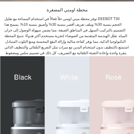
محطة اومني المصغرة
DEEBOT T30 توفر محطة ميني اومني حلاً فعالاً في استخدام المساحة مع تقليل
الحجم بنسبة 30% وملف تعريف أقصر بنسبة 30% وأضيق بنسبة 10%. يسمح هذا
التصميم بالتركيب السهل في المناطق الضيقة، مما يضمن سهولة الوصول إلى خزان
المياه. تقلل الهندسة المتقدمة من الضوضاء لتجربة مستخدم أكثر هدوءًا. تدمج المحطة
التكنولوجيا الذكية، مما يوفر كفاءة مثالية وإزالة البقع المحسنة ومنع التلوث المتبادل.
استمتع بالتنظيف بدون استخدام اليدين مع ميزات مثل التفريغ التلقائي والتنظيف الذاتي
بنقرة واحدة وإعادة التعبئة التلقائية مع التصريف، كل ذلك في تصميم سلس ومضغوط.