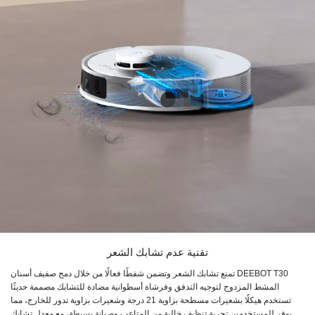
تقنية عدم تشابك الشعر
DEEBOT T30 تمنع تشابك الشعر وتضمن شفطًا فعالًا من خلال دمج صفيف أسنان
المشط المزدوج لتوجيه التدفق وفرشاة أسطوانية مضادة للتشابك مصممة حديثًا
تستخدم هيكلًا بشعيرات مسطحة بزاوية 21 درجة وشعيرات بزاوية تدور للخارج، مما
يوفر للمستخدمين تجربة تنظيف خالية من المتاعب وصيانة بسيطة، مع معدل تشابك