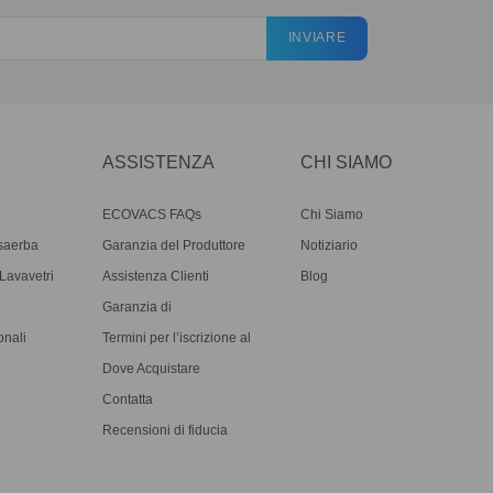
INVIARE
ASSISTENZA
CHI SIAMO
ECOVACS FAQs
Chi Siamo
saerba
Garanzia del Produttore
Notiziario
avavetri
Assistenza Clienti
Blog
Garanzia di
Corrispondenza del Prezzo
onali
Termini per l’iscrizione al
ECOVACS Rewards
Dove Acquistare
Contatta
Recensioni di fiducia