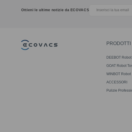
Ottieni le ultime notizie da ECOVACS
PRODOTTI
DEEBOT Robot
Aspirapolvere e
GOAT Robot To
Lavapavimenti
WINBOT Robot L
ACCESSORI
Pulizie Professi