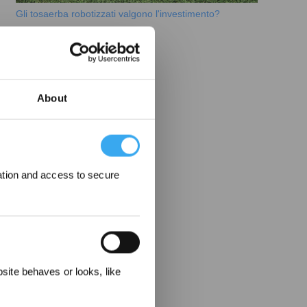
Gli tosaerba robotizzati valgono l'investimento?
2025-12-08
About
ation and access to secure
ere
ite behaves or looks, like