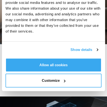
provide social media features and to analyse our traffic.
We also share information about your use of our site with
our social media, advertising and analytics partners who
may combine it with other information that you’ve
provided to them or that they’ve collected from your use
of their services.
Show details
Dà maggiori possibilità alla pulizia
dei pavimenti
Allow all cookies
Con Smart Navi 3.0, ECOVACS offre maggiori possibilità di pulizia
personalizzata. Dalla gestione di un percorso di pulizia efficiente, ,
all’impostazione di barriere virtuali o alla creazione di un’area di pulizia, ogni
Customize
tua esigenza sarà soddisfatta con una prestazione di pulizia senza
compromessi.