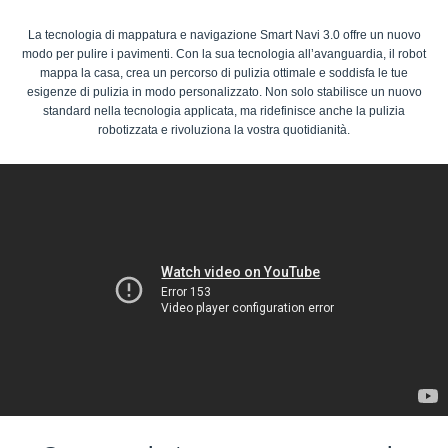
La tecnologia di mappatura e navigazione Smart Navi 3.0 offre un nuovo
modo per pulire i pavimenti. Con la sua tecnologia all’avanguardia, il robot
mappa la casa, crea un percorso di pulizia ottimale e soddisfa le tue
esigenze di pulizia in modo personalizzato. Non solo stabilisce un nuovo
standard nella tecnologia applicata, ma ridefinisce anche la pulizia
robotizzata e rivoluziona la vostra quotidianità.