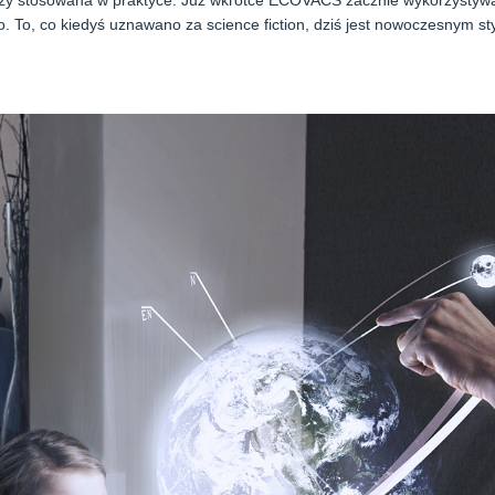
szy stosowana w praktyce. Już wkrótce ECOVACS zacznie wykorzystywa
 To, co kiedyś uznawano za science fiction, dziś jest nowoczesnym sty