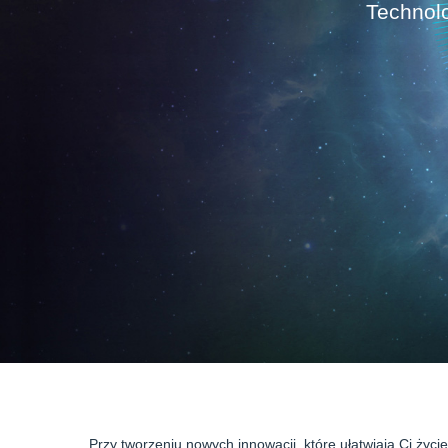
Technolog
Przy tworzeniu nowych innowacji, które ułatwiają Ci ży