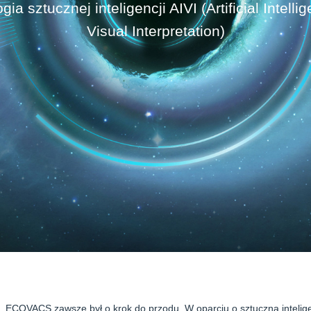
ia sztucznej inteligencji AIVI (Artificial Intell
Visual Interpretation)
cie, ECOVACS zawsze był o krok do przodu. W oparciu o sztuczną inteli