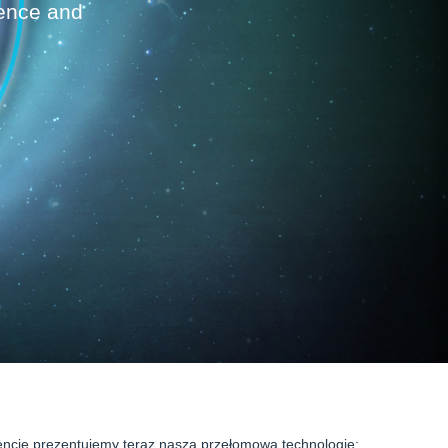
igence and
gencję prezentujemy teraz naszą przełomową technologię: