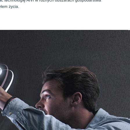
ć technologię AIVI w różnych obszarach gospodarstwa
lem życia.