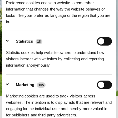
Preference cookies enable a website to remember
information that changes the way the website behaves or
looks, like your preferred language or the region that you are
in.
Statistics
18
Statistic cookies help website owners to understand how
visitors interact with websites by collecting and reporting
information anonymously.
Marketing
105
Marketing cookies are used to track visitors across
websites. The intention is to display ads that are relevant and
Superschnelles Laden
engaging for the individual user and thereby more valuable
Die Premium-Wahl für großflächiges Mähen, der GOAT A1600 LiDAR PRO,
for publishers and third party advertisers.
ist mit einem langlebigen 3,0-Ah-Akku mit ultraschnellem Laden und