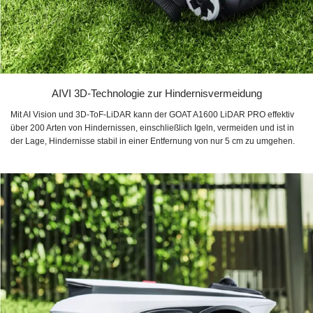
AIVI 3D-Technologie zur Hindernisvermeidung
Mit AI Vision und 3D-ToF-LiDAR kann der GOAT A1600 LiDAR PRO effektiv
über 200 Arten von Hindernissen, einschließlich Igeln, vermeiden und ist in
der Lage, Hindernisse stabil in einer Entfernung von nur 5 cm zu umgehen.