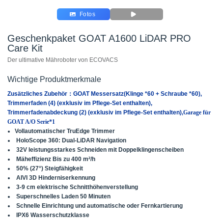
Fotos
Geschenkpaket GOAT A1600 LiDAR PRO
Care Kit
Der ultimative Mähroboter von ECOVACS
Wichtige Produktmerkmale
Zusätzliches Zubehör：GOAT Messersatz(Klinge *60 + Schraube *60),
Trimmerfaden (4) (exklusiv im Pflege-Set enthalten),
Trimmerfadenabdeckung (2) (exklusiv im Pflege-Set enthalten)
,
Garage für
GOAT A/O Serie*1
Vollautomatischer TruEdge Trimmer
HoloScope 360: Dual-LiDAR Navigation
32V leistungsstarkes Schneiden mit Doppelklingenscheiben
Mäheffizienz Bis zu 400 m²/h
50% (27°) Steigfähigkeit
AIVI 3D Hinderniserkennung
3-9 cm elektrische Schnitthöhenverstellung
Superschnelles Laden 50 Minuten
Schnelle Einrichtung und automatische oder Fernkartierung
IPX6 Wasserschutzklasse