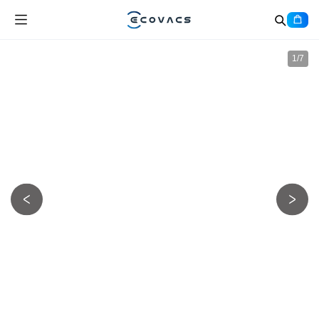
1
/
7