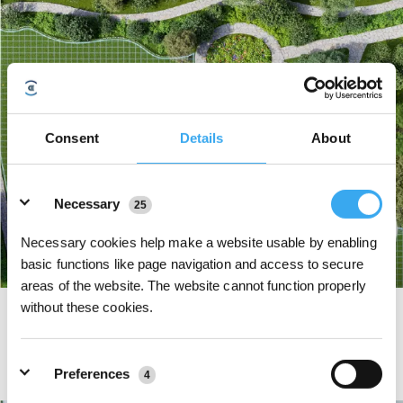
Consent
Details
About
Details
Necessary
25
Necessary cookies help make a website usable by enabling
basic functions like page navigation and access to secure
areas of the website. The website cannot function properly
without these cookies.
32-V-Hochleistungsplattform mit zwei Klingenscheiben
Erzielen Sie 3-fache Mäheffizienz, bis zu 400 W Mähkraft und eine um 33 %
höhere Rotationsgeschwindigkeit, die 400 m²/h meistert – für einen Rasen so
Preferences
eben wie ein Teppich. Selbst hohes, dichtes oder verwildertes Gras wird mit
4
Leichtigkeit bewältigt.