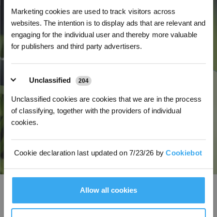
Marketing cookies are used to track visitors across
INSCHRIJVEN
websites. The intention is to display ads that are relevant and
engaging for the individual user and thereby more valuable
for publishers and third party advertisers.
Unclassified
204
Unclassified cookies are cookies that we are in the process
of classifying, together with the providers of individual
cookies.
Cookie declaration last updated on 7/23/26 by
Cookiebot
Instelbare elektrische maaihoogte van 3 tot 9 cm
Allow all cookies
De maaihoogte kan elektrisch worden ingesteld van 3 tot 9 cm in stappen
van 1 cm, eenvoudig via de app. Dit bereik is geschikt voor de meeste