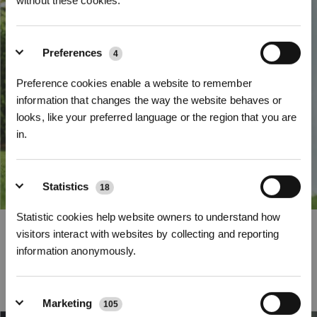
without these cookies.
Preferences
4
Preference cookies enable a website to remember
information that changes the way the website behaves or
looks, like your preferred language or the region that you are
in.
Statistics
18
Statistic cookies help website owners to understand how
Schrijf je in en ontvang
Supersnel opladen
visitors interact with websites by collecting and reporting
3% korting op je bestelling
information anonymously.
De premium keuze voor het maaien van grote oppervlakken, de GOAT A1600
LiDAR PRO, is uitgerust met een duurzame 3,0 Ah-batterij met ultrasnel
opladen en minimale stilstandtijd. 113,4 W snelopladen laadt de batterij in
slechts 50 minuten op. Maximale dekking van 400 m²/u voor een vloeiende
Marketing
maaibeurt.
105
Kies je taal