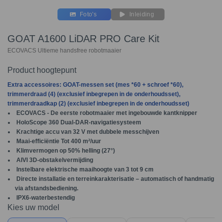
Foto's
Inleiding
GOAT A1600 LiDAR PRO Care Kit
ECOVACS Ultieme handsfree robotmaaier
Product hoogtepunt
Extra accessoires: GOAT-messen set (mes *60 + schroef *60),
trimmerdraad (4) (exclusief inbegrepen in de onderhoudsset),
trimmerdraadkap (2) (exclusief inbegrepen in de onderhoudsset)
ECOVACS - De eerste robotmaaier met ingebouwde kantknipper
HoloScope 360 Dual-DAR-navigatiesysteem
Krachtige accu van 32 V met dubbele messchijven
Maai-efficiëntie Tot 400 m²/uur
Klimvermogen op 50% helling (27°)
AIVI 3D-obstakelvermijding
Instelbare elektrische maaihoogte van 3 tot 9 cm
Directe installatie en terreinkarakterisatie – automatisch of handmatig
via afstandsbediening.
IPX6-waterbestendig
Kies uw model