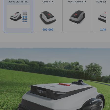
A1600 LiDAR PRO
O800 RTK
GOAT O600 RTK
GOAT A1600
Care Kit
PRO
699,00
€
1.499,