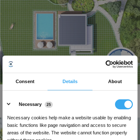
Consent
Details
About
Krachtige accu van 32 V met dubbele messchijven
Details
Bereik 3x maaiefficiëntie, tot 400 W maaikracht en een 33% hogere
Necessary
25
rotatiesnelheid, goed voor 400 m²/u en een gazon zo effen als een tapijt.
Zelfs hoog, dicht of wild gras wordt moeiteloos gemaaid.
Necessary cookies help make a website usable by enabling
basic functions like page navigation and access to secure
areas of the website. The website cannot function properly