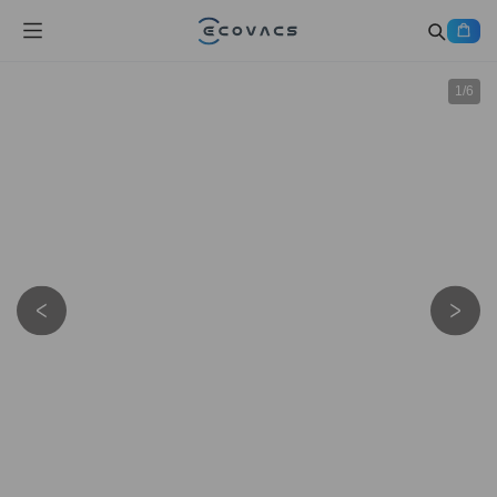
1
/
6