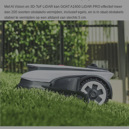
Met AI Vision en 3D-ToF LiDAR kan GOAT A1600 LiDAR PRO effectief meer
dan 200 soorten obstakels vermijden, inclusief egels, en is in staat obstakels
stabiel te vermijden op een afstand van slechts 5 cm.