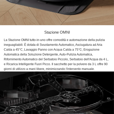
Stazione OMNI
La Stazione OMNI tutto-in-uno offre comodità e automazione della pulizia
ineguagliabili. È dotata di Svuotamento Automatico, Asciugatura ad Aria
Calda a 45°C, Lavaggio Panno con Acqua Calda a 75℃, Erogazione
Automatica della Soluzione Detergente, Auto-Pulizia Automatica,
Rifornimento Automatico del Serbatoio Piccolo, Serbatoio dell'Acqua da 4 L,
e Ricarica Intelligente Fuori Picco. Il sacchetto per la polvere da 3 L offre 90
giorni di utilizzo a mani libere, minimizzando l'intervento manuale.