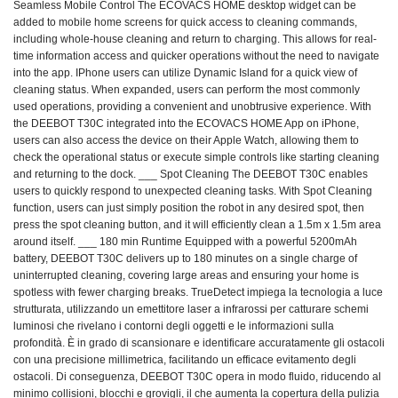
Seamless Mobile Control The ECOVACS HOME desktop widget can be
added to mobile home screens for quick access to cleaning commands,
including whole-house cleaning and return to charging. This allows for real-
time information access and quicker operations without the need to navigate
into the app. IPhone users can utilize Dynamic Island for a quick view of
cleaning status. When expanded, users can perform the most commonly
used operations, providing a convenient and unobtrusive experience. With
the DEEBOT T30C integrated into the ECOVACS HOME App on iPhone,
users can also access the device on their Apple Watch, allowing them to
check the operational status or execute simple controls like starting cleaning
and returning to the dock. ___ Spot Cleaning The DEEBOT T30C enables
users to quickly respond to unexpected cleaning tasks. With Spot Cleaning
function, users can just simply position the robot in any desired spot, then
press the spot cleaning button, and it will efficiently clean a 1.5m x 1.5m area
around itself. ___ 180 min Runtime Equipped with a powerful 5200mAh
battery, DEEBOT T30C delivers up to 180 minutes on a single charge of
uninterrupted cleaning, covering large areas and ensuring your home is
spotless with fewer charging breaks. TrueDetect impiega la tecnologia a luce
strutturata, utilizzando un emettitore laser a infrarossi per catturare schemi
luminosi che rivelano i contorni degli oggetti e le informazioni sulla
profondità. È in grado di scansionare e identificare accuratamente gli ostacoli
con una precisione millimetrica, facilitando un efficace evitamento degli
ostacoli. Di conseguenza, DEEBOT T30C opera in modo fluido, riducendo al
minimo collisioni, blocchi e grovigli, il che aumenta la copertura della pulizia