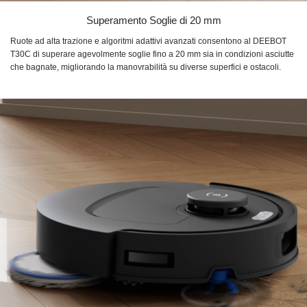
Superamento Soglie di 20 mm
Ruote ad alta trazione e algoritmi adattivi avanzati consentono al DEEBOT
T30C di superare agevolmente soglie fino a 20 mm sia in condizioni asciutte
che bagnate, migliorando la manovrabilità su diverse superfici e ostacoli.