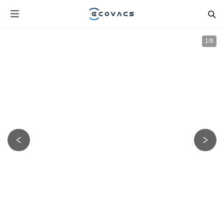
1
/
8