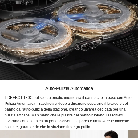
Auto-Pulizia Automatica
Il DEEBOT T30C pulisce automaticamente sia il panno che la base con Auto-
Pulizia Automatica. I raschietti a doppia direzione separano il lavaggio del
panno dall'auto-pulizia della stazione, creando un'area dedicata per una
pulizia efficace. Man mano che le piastre del panno ruotano, i raschietti
lavorano con acqua calda per dissolvere lo sporco e rimuovere le macchie
ostinate, garantendo che la stazione rimanga pulita.