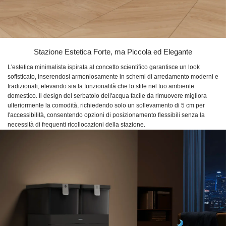
Stazione Estetica Forte, ma Piccola ed Elegante
L'estetica minimalista ispirata al concetto scientifico garantisce un look
sofisticato, inserendosi armoniosamente in schemi di arredamento moderni e
tradizionali, elevando sia la funzionalità che lo stile nel tuo ambiente
domestico. Il design del serbatoio dell'acqua facile da rimuovere migliora
ulteriormente la comodità, richiedendo solo un sollevamento di 5 cm per
l'accessibilità, consentendo opzioni di posizionamento flessibili senza la
necessità di frequenti ricollocazioni della stazione.