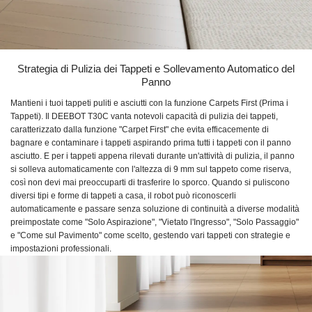
Strategia di Pulizia dei Tappeti e Sollevamento Automatico del
Panno
Mantieni i tuoi tappeti puliti e asciutti con la funzione Carpets First (Prima i
Tappeti). Il DEEBOT T30C vanta notevoli capacità di pulizia dei tappeti,
caratterizzato dalla funzione "Carpet First" che evita efficacemente di
bagnare e contaminare i tappeti aspirando prima tutti i tappeti con il panno
asciutto. E per i tappeti appena rilevati durante un'attività di pulizia, il panno
si solleva automaticamente con l'altezza di 9 mm sul tappeto come riserva,
così non devi mai preoccuparti di trasferire lo sporco. Quando si puliscono
diversi tipi e forme di tappeti a casa, il robot può riconoscerli
automaticamente e passare senza soluzione di continuità a diverse modalità
preimpostate come "Solo Aspirazione", "Vietato l'Ingresso", "Solo Passaggio"
e "Come sul Pavimento" come scelto, gestendo vari tappeti con strategie e
impostazioni professionali.