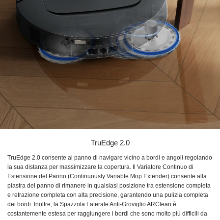
TruEdge 2.0
TruEdge 2.0 consente al panno di navigare vicino a bordi e angoli regolando
la sua distanza per massimizzare la copertura. Il Variatore Continuo di
Estensione del Panno (Continuously Variable Mop Extender) consente alla
piastra del panno di rimanere in qualsiasi posizione tra estensione completa
e retrazione completa con alta precisione, garantendo una pulizia completa
dei bordi. Inoltre, la Spazzola Laterale Anti-Groviglio ARClean è
costantemente estesa per raggiungere i bordi che sono molto più difficili da