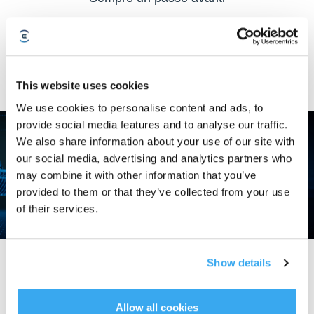
Con l’introduzione dell’intelligenza artificiale nel settore dei robot domestici,
ECOVACS compie un enorme passo avanti. DEEBOT apprende
riconoscendo e analizzando il proprio ambiente, e si evolve continuamente.
Tutti i dati che raccoglie vengono elaborati e analizzati per sviluppare
soluzioni ottimali, garantire la massima efficienza e sollevarti dalle faccende
This website uses cookies
domestiche che richiedono tempo.
We use cookies to personalise content and ads, to
provide social media features and to analyse our traffic.
We also share information about your use of our site with
our social media, advertising and analytics partners who
may combine it with other information that you’ve
provided to them or that they’ve collected from your use
of their services.
Tecnologie del futuro per la tua quotidianità
Show details
Nel modello DEEBOT, la tecnologia AIVI viene utilizzata per la prima volta in
modo პრაქტico. Presto ECOVACS integrerà la tecnologia AIVI in diverse
Allow all cookies
aree della casa. Ciò che un tempo era considerato fantascienza, oggi è uno