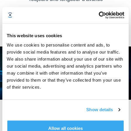
Avec l’introduction de l’intelligence artificielle dans le domaine des robots
domestiques, ECOVACS franchit une avancée majeure. DEEBOT apprend
en reconnaissant et en analysant son environnement, et continue ainsi à
évoluer. Toutes les données qu’il collecte sont évaluées et analysées afin de
développer des solutions optimales, d’atteindre une efficacité maximale et de
This website uses cookies
vous libérer des tâches ménagères chronophages.
We use cookies to personalise content and ads, to
provide social media features and to analyse our traffic.
We also share information about your use of our site with
our social media, advertising and analytics partners who
may combine it with other information that you’ve
provided to them or that they’ve collected from your use
of their services.
Des technologies d’avenir pour votre quotidien
Show details
Avec DEEBOT, la technologie AIVI est utilisée pour la première fois dans la
pratique. Très bientôt, ECOVACS intégrera la technologie AIVI dans différents
Allow all cookies
domaines de la maison. Ce qui relevait autrefois de la science-fiction est