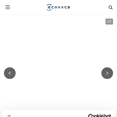
1
/
1