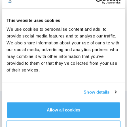
Foto
This website uses cookies
Coperchio spazzola principale (nero)
We use cookies to personalise content and ads, to
Coperchio spazzola principale (nero)
Numero di modello
provide social media features and to analyse our traffic.
We also share information about your use of our site with
Coperchio spazzola
our social media, advertising and analytics partners who
principale (nero)
may combine it with other information that you’ve
provided to them or that they’ve collected from your use
of their services.
Show details
Ottieni le ultime notizie da ECOVACS
Allow all cookies
INVIARE