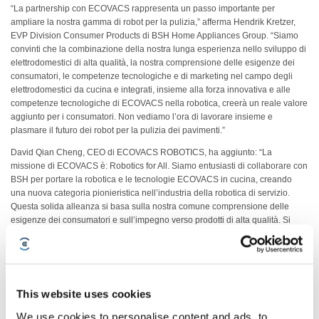
“La partnership con ECOVACS rappresenta un passo importante per
ampliare la nostra gamma di robot per la pulizia,” afferma Hendrik Kretzer,
EVP Division Consumer Products di BSH Home Appliances Group. “Siamo
convinti che la combinazione della nostra lunga esperienza nello sviluppo di
elettrodomestici di alta qualità, la nostra comprensione delle esigenze dei
consumatori, le competenze tecnologiche e di marketing nel campo degli
elettrodomestici da cucina e integrati, insieme alla forza innovativa e alle
competenze tecnologiche di ECOVACS nella robotica, creerà un reale valore
aggiunto per i consumatori. Non vediamo l’ora di lavorare insieme e
plasmare il futuro dei robot per la pulizia dei pavimenti.”
David Qian Cheng, CEO di ECOVACS ROBOTICS, ha aggiunto: “La
missione di ECOVACS è: Robotics for All. Siamo entusiasti di collaborare con
BSH per portare la robotica e le tecnologie ECOVACS in cucina, creando
una nuova categoria pionieristica nell’industria della robotica di servizio.
Questa solida alleanza si basa sulla nostra comune comprensione delle
esigenze dei consumatori e sull’impegno verso prodotti di alta qualità. Si
tratta di due marchi forti che si uniscono, leader nei rispettivi settori.
ECOVACS rimane impegnata a promuovere innovazioni pionieristiche nella
robotica di servizio multi-categoria per servire al meglio i consumatori in tutto
il mondo.”
This website uses cookies
Il primo prodotto nato da questa partnership è il primo robot integrato al
mondo per aspirazione e lavaggio dei pavimenti del marchio Bosch,
We use cookies to personalise content and ads, to