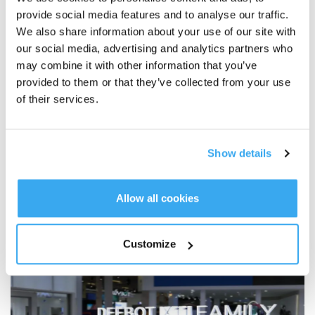
sviluppato congiuntamente e alimentato dalle tecnologie robotiche
provide social media features and to analyse our traffic.
ECOVACS. Il robot è stato presentato alla fiera IFA e sarà disponibile nei
We also share information about your use of our site with
negozi europei a partire dalla primavera 2026. Si tratta del primo sistema di
questo tipo completamente integrato negli arredi cucina. La stazione di
our social media, advertising and analytics partners who
servizio completa è collegata direttamente alle utenze di acqua pulita, acque
may combine it with other information that you’ve
reflue ed elettricità e pulisce sia il robot sia sé stessa. Dalla ricarica del robot
provided to them or that they’ve collected from your use
alla pulizia della stazione di servizio, tutti i processi avvengono invisibilmente
dietro il fronte cucina. Tutti i moduli necessari si inseriscono nel mobile sotto
of their services.
lavello, lasciando spazio sufficiente per ospitare sistemi standard di
smaltimento dei rifiuti.
Show details
Messaggi correlati
Allow all cookies
Customize