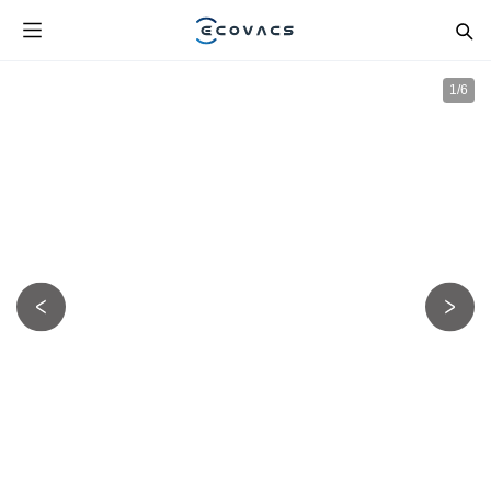
1
/
6