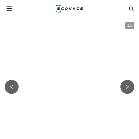
1
/
6