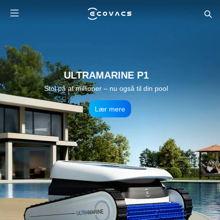
DEEBOT X12 OmniCyclone
Den første robotstøvsuger med FocusJet-teknologi
Lær mere