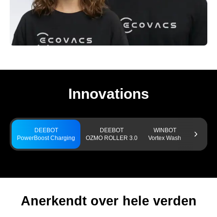
Innovations
DEEBOT
DEEBOT
WINBOT
GO
PowerBoost Charging
OZMO ROLLER 3.0
Vortex Wash
TruEdge 
Anerkendt over hele verden