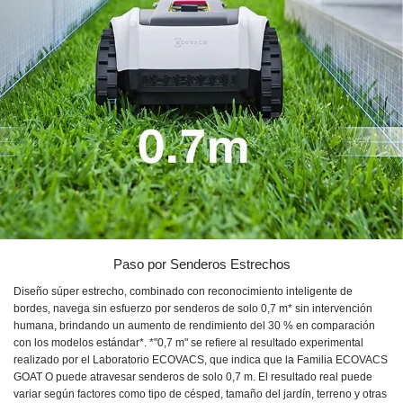
Paso por Senderos Estrechos
Diseño súper estrecho, combinado con reconocimiento inteligente de
bordes, navega sin esfuerzo por senderos de solo 0,7 m* sin intervención
humana, brindando un aumento de rendimiento del 30 % en comparación
con los modelos estándar*. *"0,7 m" se refiere al resultado experimental
realizado por el Laboratorio ECOVACS, que indica que la Familia ECOVACS
GOAT O puede atravesar senderos de solo 0,7 m. El resultado real puede
variar según factores como tipo de césped, tamaño del jardín, terreno y otras