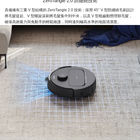
ZeroTangle 2.0 防纏繞技術
具備擁有三重 V 型結構的 ZeroTangle 2.0 技術：採用 45° V 型防纏繞毛刷設計
將毛髮提起、V 型螺旋滾刷將毛髮集中到中央，以及 V 型梳齒動態理順毛髮，
確保高效吸力與免動手的輕鬆維護，同時達到極高水準的地面清潔度。