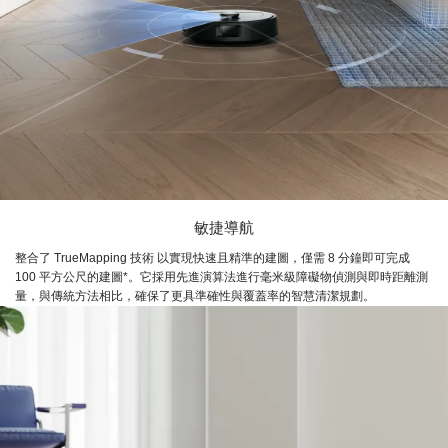
敏捷導航
整合了 TrueMapping 技術 以實現快速且精準的建圖，僅需 8 分鐘即可完成
100 平方公尺的建圖*。它採用先進演算法進行毫米級障礙物偵測與即時距離測
量，與傳統方法相比，確保了更具準確性與覆蓋率的智慧清潔規劃。