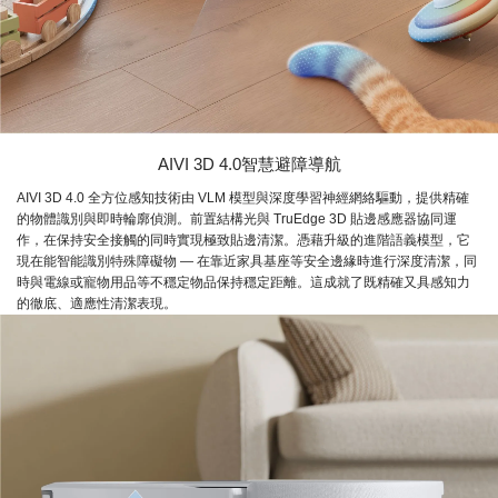
AIVI 3D 4.0智慧避障導航
AIVI 3D 4.0 全方位感知技術由 VLM 模型與深度學習神經網絡驅動，提供精確
的物體識別與即時輪廓偵測。前置結構光與 TruEdge 3D 貼邊感應器協同運
作，在保持安全接觸的同時實現極致貼邊清潔。憑藉升級的進階語義模型，它
現在能智能識別特殊障礙物 — 在靠近家具基座等安全邊緣時進行深度清潔，同
時與電線或寵物用品等不穩定物品保持穩定距離。這成就了既精確又具感知力
的徹底、適應性清潔表現。