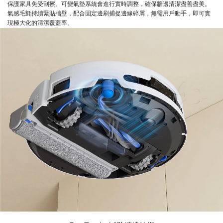
保護家具免受刮擦。可變氣墊系統會進行實時調整，確保牆邊清潔盡善盡美。
氣感毛氈持續緊貼牆壁，配合固定邊刷捕捉邊緣碎屑，無需用戶動手，即可實
現極大化的清潔覆蓋率。