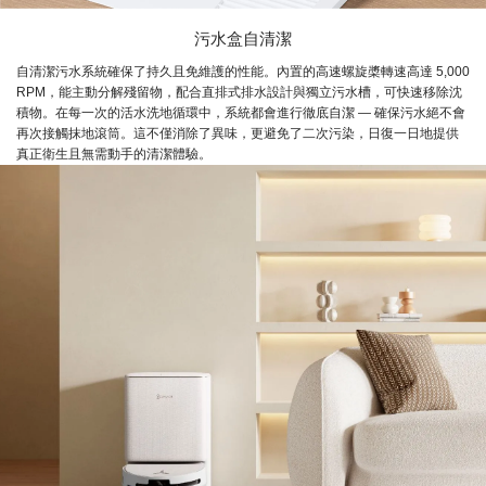
污水盒自清潔
自清潔污水系統確保了持久且免維護的性能。內置的高速螺旋槳轉速高達 5,000
RPM，能主動分解殘留物，配合直排式排水設計與獨立污水槽，可快速移除沈
積物。在每一次的活水洗地循環中，系統都會進行徹底自潔 — 確保污水絕不會
再次接觸抹地滾筒。這不僅消除了異味，更避免了二次污染，日復一日地提供
真正衛生且無需動手的清潔體驗。