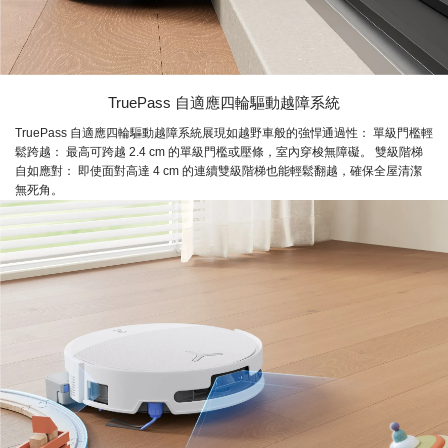
TruePass 自適應四輪驅動越障系統
TruePass 自適應四輪驅動越障系統展現如越野車般的強悍通過性： 單級門檻輕
鬆跨越： 最高可跨越 2.4 cm 的單級門檻或壓條，室內穿梭無障礙。 雙級階梯
自如應對： 即使面對高達 4 cm 的連續雙級階梯也能輕鬆翻越，確保全屋清潔
無死角。