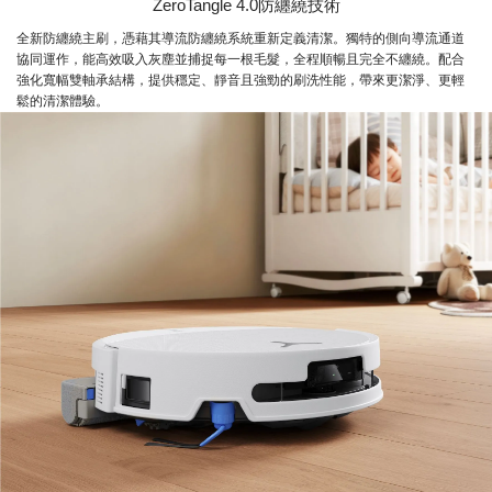
ZeroTangle 4.0防纏繞技術
全新防纏繞主刷，憑藉其導流防纏繞系統重新定義清潔。獨特的側向導流通道
協同運作，能高效吸入灰塵並捕捉每一根毛髮，全程順暢且完全不纏繞。配合
強化寬幅雙軸承結構，提供穩定、靜音且強勁的刷洗性能，帶來更潔淨、更輕
鬆的清潔體驗。