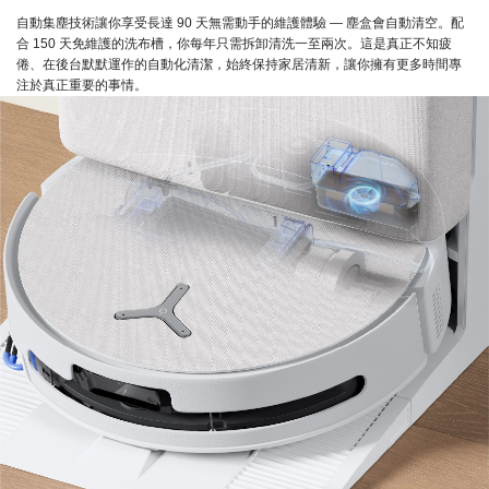
自動集塵技術讓你享受長達 90 天無需動手的維護體驗 — 塵盒會自動清空。配
合 150 天免維護的洗布槽，你每年只需拆卸清洗一至兩次。這是真正不知疲
倦、在後台默默運作的自動化清潔，始終保持家居清新，讓你擁有更多時間專
注於真正重要的事情。