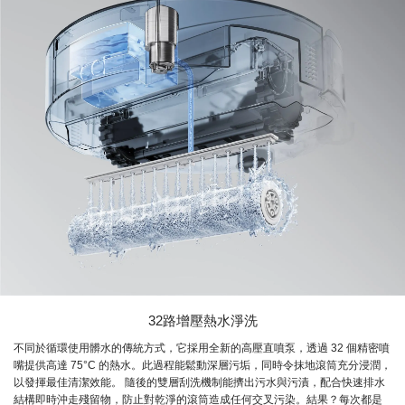
32路增壓熱水淨洗
不同於循環使用髒水的傳統方式，它採用全新的高壓直噴泵，透過 32 個精密噴
嘴提供高達 75°C 的熱水。此過程能鬆動深層污垢，同時令抹地滾筒充分浸潤，
以發揮最佳清潔效能。 隨後的雙層刮洗機制能擠出污水與污漬，配合快速排水
結構即時沖走殘留物，防止對乾淨的滾筒造成任何交叉污染。結果？每次都是