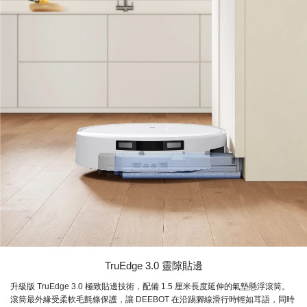
TruEdge 3.0 靈隙貼邊
升級版 TruEdge 3.0 極致貼邊技術，配備 1.5 厘米長度延伸的氣墊懸浮滾筒。
滾筒最外緣受柔軟毛氈條保護，讓 DEEBOT 在沿踢腳線滑行時輕如耳語，同時