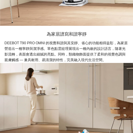
為家居譜寫和諧寧靜
DEEBOT T90 PRO OMNI 的視覺和諧與其安靜、省心的功能相得益彰，為家居
營造出一種寧靜與潔淨感。單色點雲紋理展現出一種內斂的設計語言，隨著光
影流轉，表面會透出細膩的亮點。同時，類織物飾面提供了柔和的視覺色調與
親膚觸感 — 兼具耐用、易清潔的特性，完美融入現代生活空間。