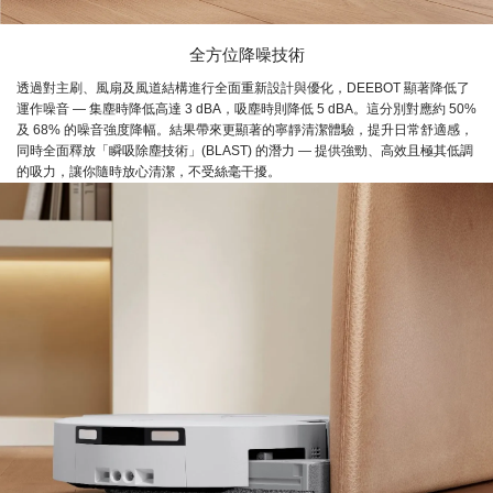
全方位降噪技術
透過對主刷、風扇及風道結構進行全面重新設計與優化，DEEBOT 顯著降低了
運作噪音 — 集塵時降低高達 3 dBA，吸塵時則降低 5 dBA。這分別對應約 50%
及 68% 的噪音強度降幅。結果帶來更顯著的寧靜清潔體驗，提升日常舒適感，
同時全面釋放「瞬吸除塵技術」(BLAST) 的潛力 — 提供強勁、高效且極其低調
的吸力，讓你隨時放心清潔，不受絲毫干擾。