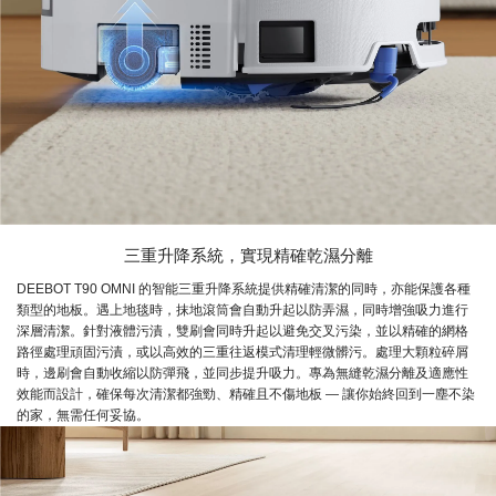
三重升降系統，實現精確乾濕分離
DEEBOT T90 OMNI 的智能三重升降系統提供精確清潔的同時，亦能保護各種
類型的地板。遇上地毯時，抹地滾筒會自動升起以防弄濕，同時增強吸力進行
深層清潔。針對液體污漬，雙刷會同時升起以避免交叉污染，並以精確的網格
路徑處理頑固污漬，或以高效的三重往返模式清理輕微髒污。處理大顆粒碎屑
時，邊刷會自動收縮以防彈飛，並同步提升吸力。專為無縫乾濕分離及適應性
效能而設計，確保每次清潔都強勁、精確且不傷地板 — 讓你始終回到一塵不染
的家，無需任何妥協。