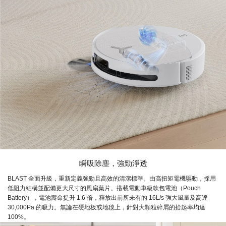
瞬吸除塵，強勁淨透
BLAST 全面升級，重新定義強勁且高效的清潔標準。由高扭矩電機驅動，採用
低阻力結構並配備更大尺寸的風扇葉片。搭載電動車級軟包電池（Pouch
Battery），電池壽命提升 1.6 倍，釋放出前所未有的 16L/s 強大風量及高達
30,000Pa 的吸力。無論在硬地板或地毯上，針對大顆粒碎屑的拾起率均達
100%。