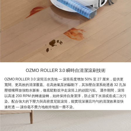
OZMO ROLLER 3.0 瞬時自清潔滾刷技術
OZMO ROLLER 3.0 滾筒活水洗地 — 滾筒長度增加 50% 至 27 厘米，提供更
寬闊、更高效的清潔覆蓋。在高效氣泵的驅動下，其加壓自潔系統透過 32 孔加
壓噴嘴釋放強勁水脈衝，徹底鬆動並沖走滾筒上的頑固污垢。 運作期間，滾筒
以高達 200 RPM 的轉速旋轉，始終保持自身潔淨，防止留下水漬或造成二次污
染。配合強大的下壓力與高密度尼龍滾筒，能實現深層且均勻的清潔效果並快
速乾透 — 讓你毫不費力地維持地面一塵不染。