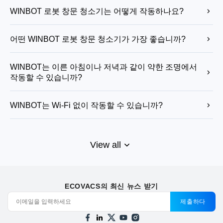
WINBOT 로봇 창문 청소기는 어떻게 작동하나요?
		WINBOT 로봇 창문 청소기는 흡입력을 사용하여 유리에 안전하게 부착한 다음 계획된 경로를 따라 꾸준히 이동하며 표면을 닦습니다. 프레임, 이음새 및 장애물을 감지하여 경로를 유지하고 가장자리 근처에서 속도를 줄이며 실시간으로 경로를 조정합니다. 청소 후 스테이션에서 자동으로 닦음 패드를 세척하여 습기를 조절합니다.

어떤 WINBOT 로봇 창문 청소기가 가장 좋습니까?
		WINBOT W3는 Vortex Wash(업계 최초의 비접촉식 닦음 패드 세척으로 자동 패드 관리)와 TruEdge 기술(교차 오염 없이 가장자리까지 청소)을 갖춘 최고의 로봇 창문 청소기 중 하나입니다. WIN-SLAM 5.0 알고리즘은 정확한 경로 계획, 모서리 감지 및 다양한 창문 유형에 대한 효율적인 청소를 제공합니다.

WINBOT는 이른 아침이나 저녁과 같이 약한 조명에서
작동할 수 있습니까?
		예, WINBOT 로봇 창문 청소기는 일광이 아닌 다중 센서 감지 및 지능형 경로 계획에 의존하기 때문에 약한 조명에서도 작동할 수 있습니다. 프레임과 모서리를 정확하게 추적하고 장애물에 반응하며 유리 표면에서 안정적인 움직임을 유지합니다. 이는 이른 아침이나 저녁에도 청소 성능을 안정적으로 유지하는 데 도움이 됩니다.

WINBOT는 Wi-Fi 없이 작동할 수 있습니까?
		예, WINBOT 로봇 창문 청소기는 Wi-Fi 없이도 작동할 수 있습니다. 내장 센서와 본체 제어 기능을 사용하여 자율적으로 청소하므로 전원 버튼을 눌러 켜고 모드 전환 버튼으로 청소 모드를 전환할 수 있습니다. 그러나 Wi-Fi가 없으면 더 많은 청소 모드 및 문제 해결 가이드와 같은 앱 기반 기능을 사용할 수 없습니다.

WINBOT은 어떻게 청소 경로를 계획하고 창문 모서리
를 감지합니까?
View all
		WINBOT 로봇 창문 청소기는 다중 센서 감지를 통한 지능형 경로 계획을 사용하여 유리 전체의 움직임을 매핑하고 프레임, 이음새 및 장애물에 반응하여 경로를 계획합니다. 모서리의 경우 정밀 감지와 스마트 리프트 스크러버를 사용하여 경계 근처에서 낮아져 더 깊게 닦은 후 다시 접혀 재오염 및 줄무늬를 방지합니다.

WINBOT는 착색 유리에서 작동합니까?
ECOVACS의 최신 뉴스 받기
		예, WINBOT 로봇 창문 청소기는 표면이 매끄럽고 데칼이나 스티커, 균열, 4mm 미만의 장애물 또는 2mm 미만의 프레임이 없는 한 착색 유리 또는 색유리에서 작동할 수 있습니다. 창문도 너무 작거나 곡면이거나 불규칙한 모양이 아니어야 하며 결로나 기름 얼룩이 없어야 합니다. 극도로 춥거나 더운 조건에서는 로봇을 사용하지 마십시오.

WINBOT를 충전하는 데 얼마나 걸립니까?
제출하다
		WINBOT 로봇 창문 청소기의 충전 시간은 실온에서 약 3시간입니다. 추운 환경에서는 충전이 느려질 수 있으며 충전 중에는 팬이 작동하지 않으므로 배터리가 완전히 충전된 후에만 청소를 시작해야 합니다. 완전히 충전되면 내장 배터리는 최대 110분 동안 독립적인 작동을 지원할 수 있습니다.
