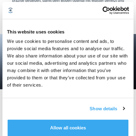
präzise gesteuert, damit dein Boden optimal mit Wasser benetzt und
gründlich gereinigt wird. Parallel dazu scannen verschiedene Sensoren den
Boden, aktivieren den Wischmodus und schalten ihn je nach Bodenbelag
automatisch ein und aus. So wird die Reinigung intelligent und perfekt
durchgeführt.
This website uses cookies
We use cookies to personalise content and ads, to
provide social media features and to analyse our traffic.
We also share information about your use of our site with
our social media, advertising and analytics partners who
may combine it with other information that you’ve
provided to them or that they’ve collected from your use
of their services.
Mehr als leistungsfähig
Show details
Mithilfe der OZMO™ Wischtechnologie kann der neue, vergrößerte
Wassertank problemlos ca. 100 Minuten lang und eine 90 m² große Fläche
reinigen.
Allow all cookies
(*Im Labor von ECOVACS getestet. Daten können je nach Modell variieren.)