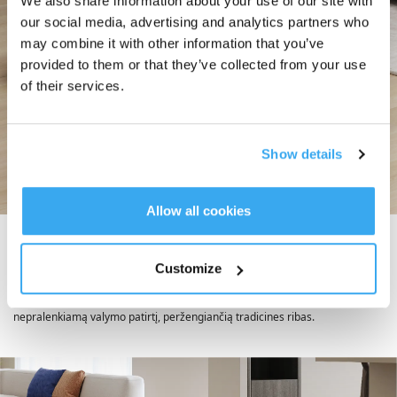
We also share information about your use of our site with
our social media, advertising and analytics partners who
may combine it with other information that you’ve
provided to them or that they’ve collected from your use
of their services.
Show details
Allow all cookies
Išlaisvintas išmanusis valymas: lengva navigacija,
nenutrūkstamas darbas
Customize
„DEEBOT N20“ šeima įkūnija išmaniojo valymo esmę, sklandžiai ir tiksliai
naviguodama erdvėse, užtikrindama nenutrūkstamą veikimą ir suteikdama
nepralenkiamą valymo patirtį, peržengiančią tradicines ribas.