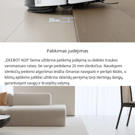
Patikimas judėjimas
„DEEBOT N20“ šeima užtikrina patikimą judėjimą su didelės traukos
varomaisiais ratais, be vargo įveikdama 20 mm slenksčius. Naudojami
slenksčių įveikimo algoritmai leidžia išmaniai naviguoti ir perlipti kliūtis, o
kilimų aptikimo jutikliai užtikrina sklandų perėjimą tarp skirtingų dangų,
garantuojant saugų ir kruopštų valymą.