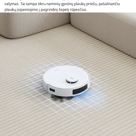
valymas. Tai tampa tikru naminių gyvūnų plaukų priešu, pašalinančiu
plaukų įsipainiojimo į pagrindinį šepetį rūpesčius.