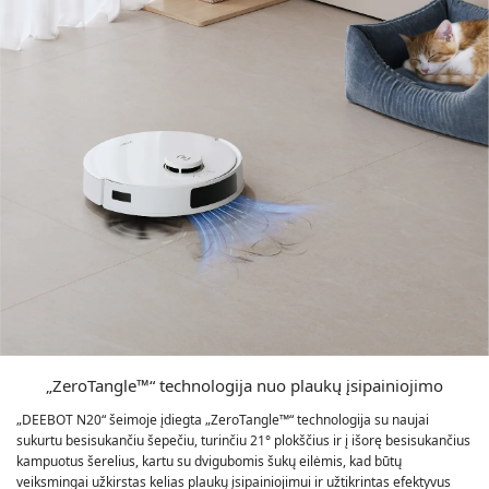
„ZeroTangle™“ technologija nuo plaukų įsipainiojimo
„DEEBOT N20“ šeimoje įdiegta „ZeroTangle™“ technologija su naujai
sukurtu besisukančiu šepečiu, turinčiu 21° plokščius ir į išorę besisukančius
kampuotus šerelius, kartu su dvigubomis šukų eilėmis, kad būtų
veiksmingai užkirstas kelias plaukų įsipainiojimui ir užtikrintas efektyvus