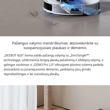
Pažangus valymo meistriškumas: atsisveikinkite su
susipainiojusiais plaukais ir dėmėmis
„DEEBOT N20“ šeima įvaldo pažangų valymą su „ZeroTangle™“
technologija, užtikrinančia lengvą plaukų pašalinimą ir efektyvų valymą, o
galingas siurbimas ir „OZMO Pro 2.0“ vibruojanti plovimo sistema padeda
atsisveikinti su įsisenėjusiomis dėmėmis, palikdama jūsų grindis
nepriekaištingas ir be susivėlusių plaukų.