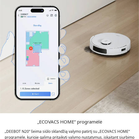
„ECOVACS HOME“ programėlė
„DEEBOT N20“ šeima siūlo sklandžią valymo patirtį su „ECOVACS HOME“
programėle, kurioje galima pritaikyti valymo nustatymus, įskaitant siurbimo