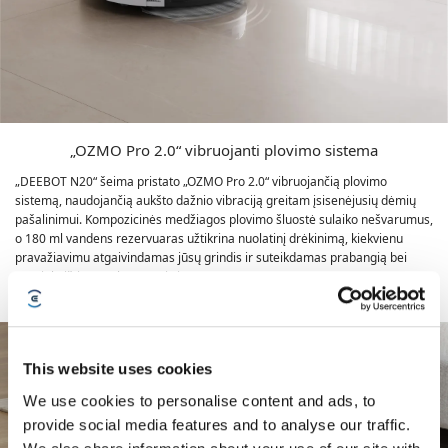
„OZMO Pro 2.0“ vibruojanti plovimo sistema
„DEEBOT N20“ šeima pristato „OZMO Pro 2.0“ vibruojančią plovimo
sistemą, naudojančią aukšto dažnio vibraciją greitam įsisenėjusių dėmių
pašalinimui. Kompozicinės medžiagos plovimo šluostė sulaiko nešvarumus,
o 180 ml vandens rezervuaras užtikrina nuolatinį drėkinimą, kiekvienu
pravažiavimu atgaivindamas jūsų grindis ir suteikdamas prabangią bei
nepriekaištingą valymo patirtį.
This website uses cookies
We use cookies to personalise content and ads, to
provide social media features and to analyse our traffic.