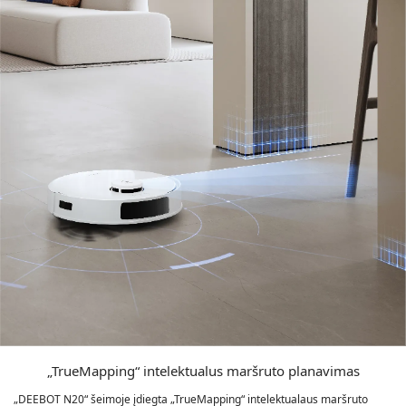
„TrueMapping“ intelektualus maršruto planavimas
„DEEBOT N20“ šeimoje įdiegta „TrueMapping“ intelektualaus maršruto