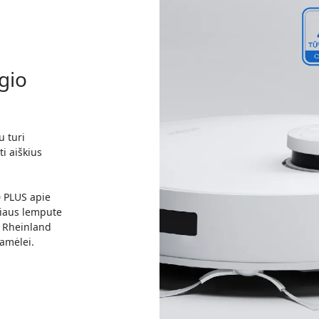
ygio
u turi
ti aiškius
 PLUS
apie
riaus lempute
 Rheinland
ramėlei.