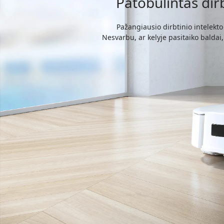
Patobulintas dirb
Pažangiausio dirbtinio intelekt
Nesvarbu, ar kelyje pasitaiko baldai,