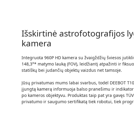
Išskirtinė astrofotografijos l
kamera
Integruota 960P HD kamera su žvaigždžių šviesos jutikli
148,3°* matymo lauką
(FOV), leidžiantį atpažinti ir fiksuo
statiškų bei judančių objektų vaizdus net tamsoje.
Jūsų privatumas mums labai svarbus, todėl
DEEBOT T10
įjungtą kamerą informuoja balso pranešimu ir indikato
po kameros objektyvu. Produktas taip pat yra gavęs
TÜV
privatumo ir saugumo sertifikatą tiek robotui, tiek prog