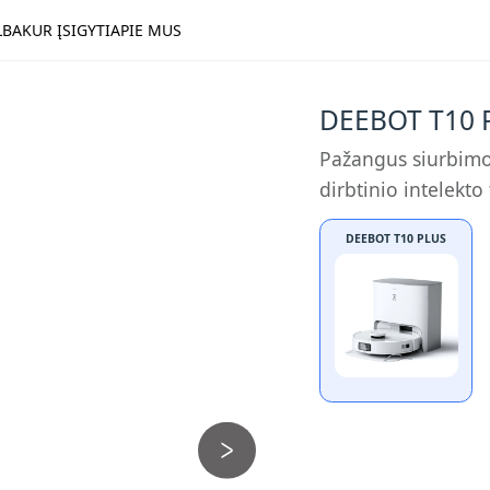
LBA
KUR ĮSIGYTI
APIE MUS
DEEBOT T10 
Pažangus siurbimo
dirbtinio intelekt
DEEBOT T10 PLUS