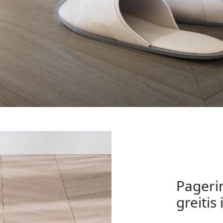
Pageri
greitis