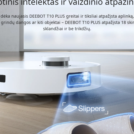
tinis intelektas ir vaizdinio atpaž
o dėka naujasis
DEEBOT T10 PLUS
greitai ir tiksliai atpažįsta aplin
 grindų dangos ar kiti objektai –
DEEBOT T10 PLUS
atpažįsta 18 skir
sklandžiai ir be trikdžių.