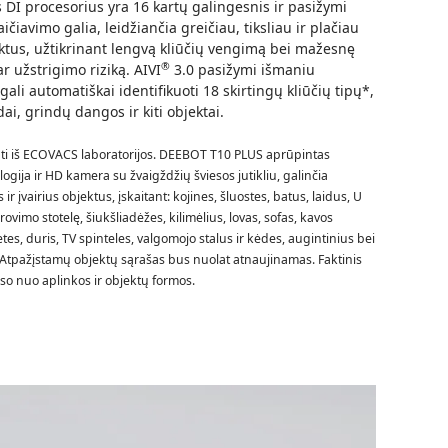
 DI procesorius yra 16 kartų galingesnis ir pasižymi
aičiavimo galia, leidžiančia greičiau, tiksliau ir plačiau
ektus, užtikrinant lengvą kliūčių vengimą bei mažesnę
®
ar užstrigimo riziką.
AIVI
3.0
pasižymi išmaniu
gali automatiškai identifikuoti 18 skirtingų kliūčių tipų*,
dai, grindų dangos ir kiti objektai.
 iš ECOVACS laboratorijos.
DEEBOT T10 PLUS
aprūpintas
logija
ir HD kamera su žvaigždžių šviesos jutikliu, galinčia
ir įvairius objektus, įskaitant: kojines, šluostes, batus, laidus, U
ovimo stotelę, šiukšliadėžes, kilimėlius, lovas, sofas, kavos
tes, duris, TV spinteles, valgomojo stalus ir kėdes, augintinius bei
Atpažįstamų objektų sąrašas bus nuolat atnaujinamas. Faktinis
so nuo aplinkos ir objektų formos.