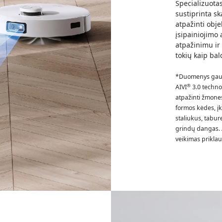
Specializuotas
sustiprinta sk
atpažinti obj
įsipainiojimo 
atpažinimu ir 
tokių kaip bal
*Duomenys gauti
®
AIVI
3.0 techno
atpažinti žmones 
formos kėdes, įkr
staliukus, tabure
grindų dangas. 
veikimas priklau