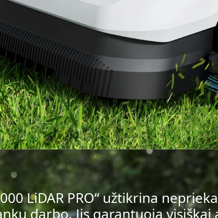
00 LiDAR PRO“ užtikrina nepriekai
ankų darbo. Jis garantuoja visiška