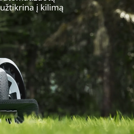
žtikrina į kilimą