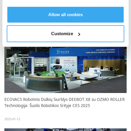
ECOVACS ROBOTICS Palaiko Matter: Išmanesnis ir Patogesnis
Grindų Valymas
Allow all cookies
2025-03-15
Customize
ECOVACS Robotinis Dulkių Siurblys DEEBOT X8 su OZMO ROLLER
Technologija: Šuolis Robotikos Srityje CES 2025
2025-01-12