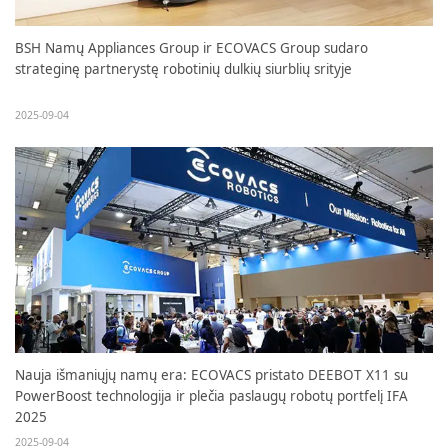
BSH Namų Appliances Group ir ECOVACS Group sudaro
strateginę partnerystę robotinių dulkių siurblių srityje
2025-09-04
Nauja išmaniųjų namų era: ECOVACS pristato DEEBOT X11 su
PowerBoost technologija ir plečia paslaugų robotų portfelį IFA
2025
2025-09-04