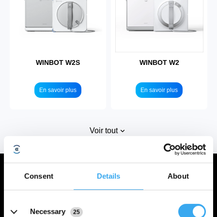
WINBOT W2S
WINBOT W2
En savoir plus
En savoir plus
Voir tout
Innovations
Consent
Details
About
Details
Necessary
WINBOT mini
25
Vortex
TruEdge
WIN-SLAM 5.0
Minimalist