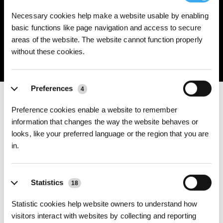
Wash
Technology
Path Planning
Design
Necessary cookies help make a website usable by enabling
En savoir plus
basic functions like page navigation and access to secure
Vortex Wash intègre le tout premier système de lavage sans contact des
areas of the website. The website cannot function properly
tampons d’essuyage du secteur, pour éviter tout lavage manuel et tout
without these cookies.
contact avec des tampons sales. En seulement 1 minute, les seize buses
haute pression du robot laveur de vitres projettent des jets de 20 kPa pour
dissoudre les taches, puis quatre disques rotatifs tournant à 200 tr/min
nettoient chaque fibre en profondeur jusqu’à 900 fois par minute. Une
Preferences
raclette de précision élimine ensuite l’eau sale, contrôlant l’humidité pour
4
des vitres propres et sans traces.
En savoir plus
Preference cookies enable a website to remember
information that changes the way the website behaves or
looks, like your preferred language or the region that you are
WINBOT Accessories
in.
Explore WINBOT Accessories
En savoir plus
Statistics
18
Statistic cookies help website owners to understand how
visitors interact with websites by collecting and reporting