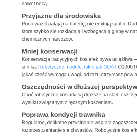
nawet nocą.
Przyjazne dla środowiska
Ponieważ działają na baterię, nie emitują spalin. Do
które szybko się rozkładają i wzbogacają glebę w na
chemicznych nawozów.
Mniej konserwacji
Konserwacja tradycyjnych kosiarek bywa uciążliwa 
silnika.
Robotyczne modele, takie jak GOAT
O1000 RT
jakaś część wymaga uwagi, od razu otrzymasz powiad
Oszczędności w dłuższej perspektyw
Choć robotyczne kosiarki są droższe na start, oszczęd
wysiłku związanym z ręcznym koszeniem.
Poprawa kondycji trawnika
Regularne, delikatne przycinanie wspiera zagęszczeni
rozprzestrzenianie się chwastów. Robotyczne kosia