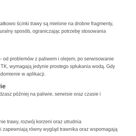
datkowo ścinki trawy są mielone na drobne fragmenty,
turalny sposób, ograniczając potrzebę stosowania
— od problemów z paliwem i olejem, po serwisowanie
K, wymagają jedynie prostego spłukania wodą. Gdy
omienie w aplikacji.
ie
zasz później na paliwie, serwisie oraz czasie i
e trawy, rozwój korzeni oraz utrudnia
rki zapewniają równy wygląd trawnika oraz wspomagają