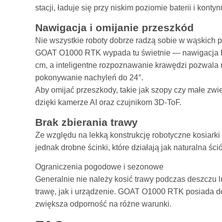
stacji, ładuje się przy niskim poziomie baterii i kont
Nawigacja i omijanie przeszkód
Nie wszystkie roboty dobrze radzą sobie w wąskich pr
GOAT O1000 RTK wypada tu świetnie — nawigacja 
cm, a inteligentne rozpoznawanie krawędzi pozwala 
pokonywanie nachyleń do 24°.
Aby omijać przeszkody, takie jak szopy czy małe zw
dzięki kamerze AI oraz czujnikom 3D-ToF.
Brak zbierania trawy
Ze względu na lekką konstrukcję robotyczne kosiarki
jednak drobne ścinki, które działają jak naturalna śció
Ograniczenia pogodowe i sezonowe
Generalnie nie należy kosić trawy podczas deszczu 
trawę, jak i urządzenie. GOAT O1000 RTK posiada 
zwiększa odporność na różne warunki.