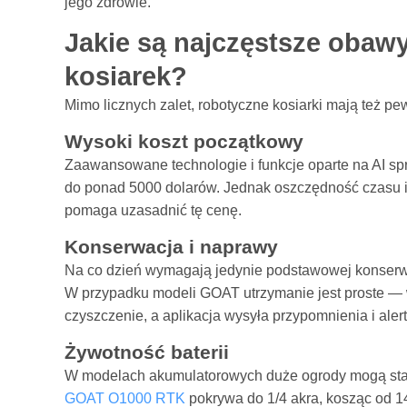
jego zdrowie.
Jakie są najczęstsze obaw
kosiarek?
Mimo licznych zalet, robotyczne kosiarki mają też p
Wysoki koszt początkowy
Zaawansowane technologie i funkcje oparte na AI spr
do ponad 5000 dolarów. Jednak oszczędność czasu i
pomaga uzasadnić tę cenę.
Konserwacja i naprawy
Na co dzień wymagają jedynie podstawowej konserw
W przypadku modeli GOAT utrzymanie jest proste 
czyszczenie, a aplikacja wysyła przypomnienia i aler
Żywotność baterii
W modelach akumulatorowych duże ogrody mogą st
GOAT O1000 RTK
pokrywa do 1/4 akra, kosząc od 1