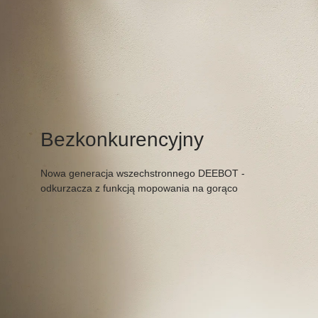
Bezkonkurencyjny
Nowa generacja wszechstronnego DEEBOT -
odkurzacza z funkcją mopowania na gorąco