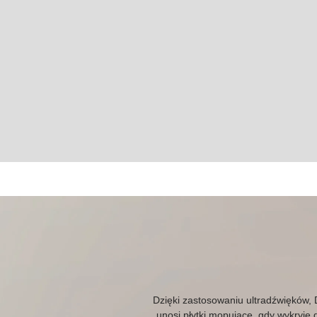
Dzięki zastosowaniu ultradźwięków,
unosi płytki mopujące, gdy wykryje