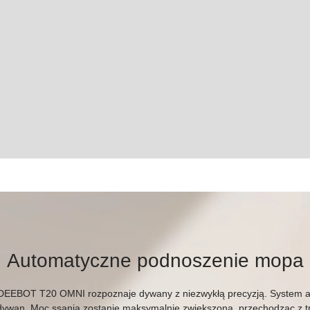
Automatyczne podnoszenie mopa
DEEBOT T20 OMNI
rozpoznaje dywany z niezwykłą precyzją. System
 dywan. Moc ssania zostanie maksymalnie zwiększona, przechodząc z 