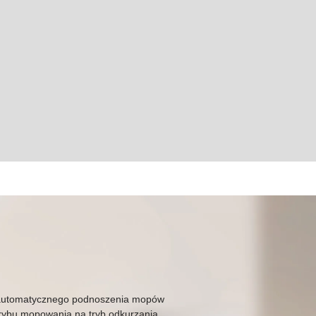
 automatycznego podnoszenia mopów
trybu mopowania na tryb odkurzania,