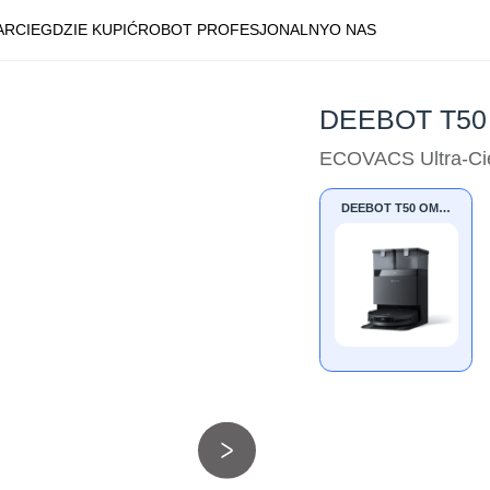
ARCIE
GDZIE KUPIĆ
ROBOT PROFESJONALNY
O NAS
DEEBOT T50 
ECOVACS Ultra-Ci
DEEBOT T50 OMNI
Black