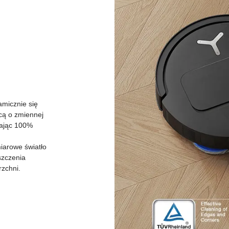
amicznie się
ącą o zmiennej
gając 100%
iarowe światło
szczenia
rzchni.