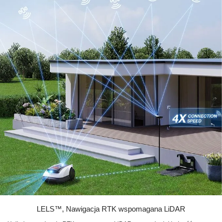
LELS™, Nawigacja RTK wspomagana LiDAR