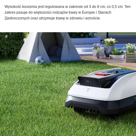
Wysokość koszenia jest regulowana w zakresie od 3 do 8 cm, co 0,5 cm. Ten
zakres pasuje do większości rodzajów trawy w Europie i Stanach
Zjednoczonych oraz utrzymuje trawę w zdrowiu i wzroście.