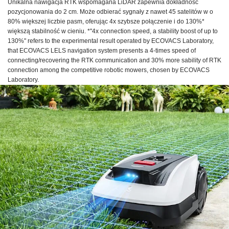
Unikalna nawigacja RTK wspomagana LiDAR zapewnia dokładność
pozycjonowania do 2 cm. Może odbierać sygnały z nawet 45 satelitów w o
80% większej liczbie pasm, oferując 4x szybsze połączenie i do 130%*
większą stabilność w cieniu. *"4x connection speed, a stability boost of up to
130%" refers to the experimental result operated by ECOVACS Laboratory,
that ECOVACS LELS navigation system presents a 4-times speed of
connecting/recovering the RTK communication and 30% more sability of RTK
connection among the competitive robotic mowers, chosen by ECOVACS
Laboratory.