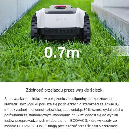
Zdolność przejazdu przez wąskie ścieżki
Superwąska konstrukcja, w połączeniu z inteligentnym rozpoznawaniem
krawędzi, bez wysiłku porusza się po ścieżkach o szerokości zaledwie 0,7
m* bez żadnej interwencji człowieka, zapewniając 30% wzrost wydajności w
porównaniu ze standardowymi modelami*. *"0,7 m" odnosi się do wyniku
testów przeprowadzonych w laboratorium ECOVACS, które wykazały, że
modele ECOVACS GOAT O mogą przejeżdżać przez ścieżki o szerokości