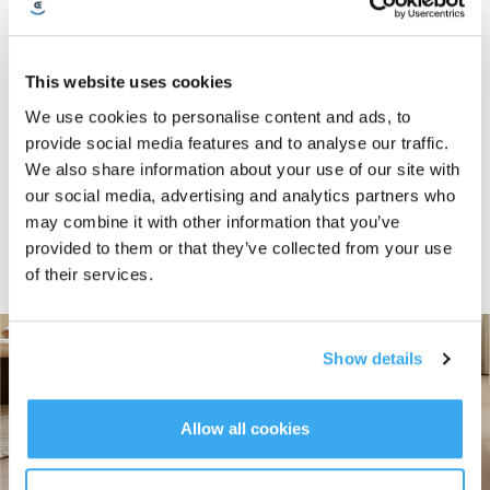
Интеллектуальная система тройного подъема DEEBOT T90 OMNI
обеспечивает точную очистку с защитой всех типов полов. На коврах
ролик швабры автоматически поднимается, предотвращая увлажнение,
This website uses cookies
а мощность всасывания увеличивается для более глубокой очистки. При
We use cookies to personalise content and ads, to
разливах жидкости обе щетки поднимаются для предотвращения
перекрестного загрязнения, удаляя стойкие пятна с помощью точной
provide social media features and to analyse our traffic.
мойки по сетчатому шаблону или легкие разливы с помощью
We also share information about your use of our site with
эффективной тройной мойки. При крупном мусоре боковая щетка
our social media, advertising and analytics partners who
убирается для предотвращения разбрасывания, а мощность
may combine it with other information that you’ve
всасывания увеличивается. Созданная для бесшовного разделения
сухой и влажной уборки и адаптивной производительности, она
provided to them or that they’ve collected from your use
гарантирует, что каждая уборка будет мощной, точной и безопасной для
of their services.
полов — так что вы всегда возвращаетесь к безупречно чистым полам
без компромиссов.
Show details
Allow all cookies