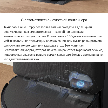
С автоматической очисткой контейнера
Технология Auto Empty позволяет вам наслаждаться до 90 дней
обслуживания без вмешательства — контейнер для пыли
автоматически очищается сам. В сочетании с 150-дневным лотком для
мойки швабры, не требующим обслуживания, вам нужно разбирать его
для очистки только один или два раза в год. Это истинная
бесконтактная уборка, которая неустанно работает в фоновом режиме,
поддерживая свежесть вашего дома и давая вам больше времени на то,
что действительно важно.