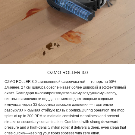
OZMO ROLLER 3.0
OZMO ROLLER 3.0 с мгновенной самоочисткой — теперь на 50%
длиннее, 27 см, швабра обеспечивает более широкий и эффективный
охват. Благодаря высокопроизводительному воздушному насосу,
система самоочистки под давлением подает мощные водяные
импульсы через 32 форсунки высокого давления — тщательно
разрыхляя и смывая стойкую грязь с ролика.During operation, the mop
spins at up to 200 RPM to maintain consistent cleanliness and prevent
streaks or secondary contamination. Combined with strong downward
pressure and a high-density nylon roller, it delivers a deep, even clean that
dries quickly—keeping your floors spotless with zero effort.