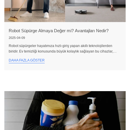
Robot Süpürge Almaya Değer mi? Avantajları Nedir?
2025-04-09
Robot süpürgeler hayatımıza hızlı giriş yapan akıllı teknolojilerden
biridir. Ev temizliği konusunda büyük kolaylık sağlayan bu cihazlar,
zaman ve enerji tasarrufu vadeder. Peki gerçekten robot süpürge
DAHA FAZLA GÖSTER
almaya değer mi? Avantaj ve dezavantajları inceleyerek bu sorunun
yanıtını netleştirelim. Robot Süpürge Almanın Avantajları 1. Zaman ve
Enerji Tasarrufu Robot süpürgelerin en büyük avantajı, sizin yerinize
temizlik yapmasıdır. Siz işlerinizi yaparken, televizyon izlerken ya da
dinlenirken robot