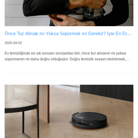
Önce Toz Almak mı Yoksa Süpürmek mi Gerekir? İşte En Etkili
Temizlik Yöntemi!
2025-04-02
Ev temizliğinde en sık sorulan sorulardan biri, önce toz almanın mı yoksa
süpürmenin mi daha doğru olduğudur. Doğru temizlik sırasını belirlemek,
evinizin havasını ve temizliğin etkinliğini büyük ölçüde etkiler. Önce Toz
Almak Neden Önemli? Toz almak, genellikle mobilyalar, raflar ve cam
kenarları gibi yüzeylerde biriken ince partiküllerin temizlenmesini sağlar.
Düzenli olarak toz almak, evdeki hava kalitesini artırır ve alerjik reaksiyonları
azaltır. Toz almadan süpürmeye başlamak ise zemine