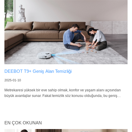
teknolojileriyle, bu robot sizi temizlikte “zor köşeler” derdinden
DEEBOT T9+ Geniş Alan Temizliği
2025-01-10
Metrekaresi yüksek bir eve sahip olmak, konfor ve yaşam alanı açısından
büyük avantajlar sunar. Fakat temizlik söz konusu olduğunda, bu geniş
alanların hijyenik tutulması çoğu zaman fazladan çaba gerektirir. Eskiden
süpürge, paspas, bez, deterjan gibi geleneksel yöntemlerle saatlerce
uğraşmak gerekirken, günümüzde akıllı robot süpürgeler bu zorluğun
üstesinden gelme konusunda önemli bir rol oynar. Bu noktada karşımıza
EN ÇOK OKUNAN
çıkan EVOVACS DEEBOT T9+, evinizi daha hızlı, daha kolay ve daha verimli
bir