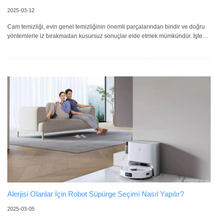
2025-03-12
Cam temizliği, evin genel temizliğinin önemli parçalarından biridir ve doğru
yöntemlerle iz bırakmadan kusursuz sonuçlar elde etmek mümkündür. İşte
camlarınızı mükemmel şekilde temizlemek için 10 etkili ipucu: 1. Doğru
Temizlik Malzemelerini Seçin Cam temizliğinde mikrofiber bezler ve kaliteli
çekçekler kullanarak lekesiz sonuçlar elde edebilirsiniz. Bu araçlar, cam
yüzeylerde toz ve iz kalmasını engeller. Temizlik sıvısı olarak market
ürünlerini veya ev yapımı doğal çözümleri tercih edebilirs
Alerjisi Olanlar İçin Robot Süpürge Seçimi Nasıl Yapılır?
2025-03-05