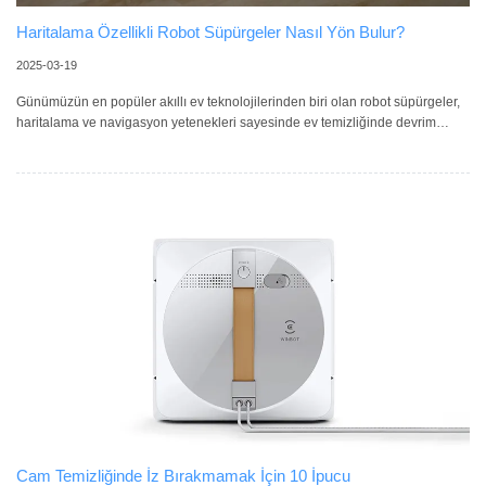
Haritalama Özellikli Robot Süpürgeler Nasıl Yön Bulur?
2025-03-19
Günümüzün en popüler akıllı ev teknolojilerinden biri olan robot süpürgeler,
haritalama ve navigasyon yetenekleri sayesinde ev temizliğinde devrim
yarattı. Peki, haritalama özellikli robot süpürgeler evinizin içinde nasıl yön
bulur ve etkili temizlik yapar? Robot Süpürgeler Nasıl Yön Bulur? Robot
süpürgeler, evin içinde rahatça gezebilmek ve engelleri aşabilmek için
gelişmiş sensörler ve yapay zeka kullanır. Bu cihazlar temizlik öncesinde
bulundukları ortamı tarayarak duvarları, mobilyaları ve
Cam Temizliğinde İz Bırakmamak İçin 10 İpucu