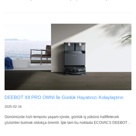
oldukça ilginçtir. Peki, robot süpürgeleri kim icat etti ve günümüze nasıl
geldiler? İlk Robot Süpürgenin Ortaya Çıkışı İlk robot süpürge, 1996 yılında
İsveç merkezli bir şirket tarafından geliştirildi ve piyasaya sürüldü. Bu ilk robot
süpürge, bugünkü cihazların temelini atan birçok yenilikçi özelliği
barındırıyordu. Sensörlerle donatılan bu cihaz,
DEEBOT X8 PRO OMNI İle Günlük Hayatınızı Kolaylaştırın
2025-02-16
Günümüzde hızlı tempolu yaşam içinde, günlük iş yükünü hafifletecek
çözümler bulmak oldukça önemli. İşte tam bu noktada ECOVACS DEEBOT
X8 PRO OMNI devreye giriyor. ECOVACS’ın ilk rulo paspaslı robot süpürgesi
olan bu model, ev temizliğini yeniden tanımlayarak hayatınızı kolaylaştırmayı