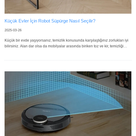
Küçük Evler İçin Robot Süpürge Nasıl Seçilir?
2025-03-26
Küçük bir evde yaşıyorsanız, temizlik konusunda karşılaştığınız zorlukları iyi
bilirsiniz. Alan dar olsa da mobilyalar arasında biriken toz ve kir, temizliği
daha da zorlaştırabilir. İşte bu noktada robot süpürgeler küçük evler için
mükemmel bir çözüm olabilir. Peki, küçük alanlar için doğru robot süpürgeyi
nasıl seçmelisiniz? Kompakt ve İnce Tasarım Küçük evlerde en büyük
sorunlardan biri, mobilyaların altına ulaşabilmektir. Bu nedenle ince ve
kompakt bir robot süpürge seçmelisiniz. Yüksekliğ