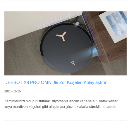
hedefliyor. Sıcaklık kontrollü paspas yıkama, sıcak havayla kurutma ve
otomatik boşaltma gibi ileri düzey özellikleriyle DEEBOT X8 PRO OMNI,
temizlik sürecini sizin için zahmetsiz hâle getiriyor. Robotik Temizl
DEEBOT X8 PRO OMNI İle Zor Köşeleri Kolaylaştırın
2025-02-15
Zeminlerinizi pırıl pırıl tutmak istiyorsanız ancak kanepe altı, yatak kenarı
veya merdiven köşeleri gibi ulaşılması güç noktalarla sürekli mücadele
ediyorsanız, yalnız değilsiniz. Geleneksel temizlik yöntemleri çoğu zaman bu
zorlu alanları ihmal eder. İşte burada ECOVACS’ın devrim niteliğindeki
elektrikli robot süpürgesi DEEBOT X8 PRO OMNI devreye giriyor. Gelişmiş
rulo paspas sistemi, olağanüstü emiş gücü ve akıllı navigasyon