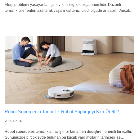
Alerji problemi yaşayanlar için ev temizliği oldukça önemlidir. Düzenli
temizlik, alerjenleri azaltarak yaşam kalitenizi ciddi ölçüde artırabilir. Ancak
günlük temizlik için her zaman yeterince vakit bulmak mümkün olmayabilir.
İşte burada devreye robot süpürgeler giriyor. Peki alerjiniz varsa doğru robot
süpürgeyi nasıl seçebilirsiniz? HEPA Filtreli Robot Süpürgeleri Tercih Edin
Alerji sorunu yaşayanlar için robot süpürge seçerken ilk bakılması gereken
özellik HEPA filtresidir. Yüksek Verimli
Robot Süpürgenin Tarihi: İlk Robot Süpürgeyi Kim Üretti?
2025-02-26
Robot süpürgeler, temizlik anlayışımızı tamamen değiştiren önemli bir icattır.
Günümüzde birçok evde bulunan bu küçük yardımcıların tarihçesi ise