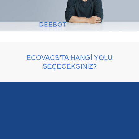
ECOVACS'TA HANGI YOLU
SEÇECEKSINIZ?