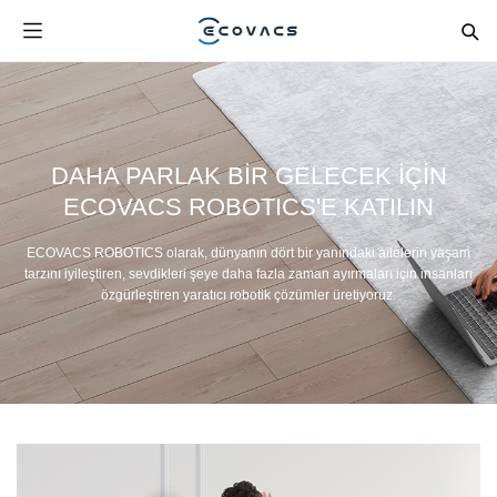
DAHA PARLAK BIR GELECEK IÇIN
ECOVACS ROBOTICS'E KATILIN
ECOVACS ROBOTICS olarak, dünyanın dört bir yanındaki ailelerin yaşam
tarzını iyileştiren, sevdikleri şeye daha fazla zaman ayırmaları için insanları
özgürleştiren yaratıcı robotik çözümler üretiyoruz.