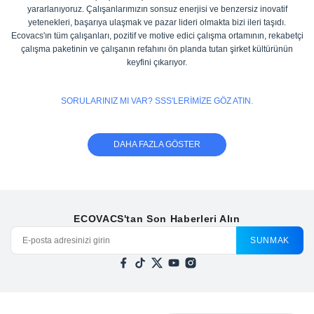
yararlanıyoruz. Çalışanlarımızın sonsuz enerjisi ve benzersiz inovatif
yetenekleri, başarıya ulaşmak ve pazar lideri olmakta bizi ileri taşıdı.
Ecovacs'ın tüm çalışanları, pozitif ve motive edici çalışma ortamının, rekabetçi
çalışma paketinin ve çalışanın refahını ön planda tutan şirket kültürünün
keyfini çıkarıyor.
SORULARINIZ MI VAR? SSS'LERİMİZE GÖZ ATIN.
DAHA FAZLA GÖSTER
ECOVACS'tan Son Haberleri Alın
SUNMAK