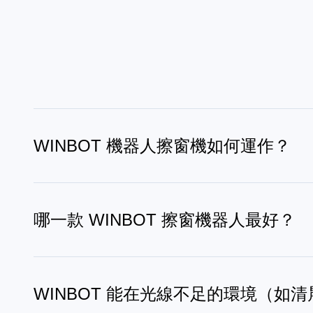
WINBOT 機器人擦窗機如何運作？
WINBOT 機器人擦窗機利用吸力牢固吸附於玻璃，
後，它會在基站自動清洗抹布以控制濕度。
哪一款 WINBOT 擦窗機器人最好？
WINBOT W3 是最佳擦窗機器人之一，具備 Vortex 
精準的路徑規劃、邊緣偵測，並在不同窗型上實現高效清
WINBOT 能在光線不足的環境（如