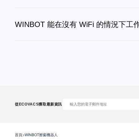
可以，WINBOT 擦窗機器人可在光線不足時工作，
移動。這有助於即使在清晨或傍晚也能保持穩定的清潔表
WINBOT 能在沒有 WiFi 的情況下工
可以，WINBOT 擦窗機器人可在無 Wi-Fi 時工作
用應用程式的進階功能（如更多清潔模式與故障排除指引
WINBOT 如何規劃清潔路徑並偵測
WINBOT 擦窗機器人採用多感測器偵測的智慧路徑
以進行更深層擦拭，隨後收回，有助於防止二次污染與水
WINBOT 能在有色玻璃上使用嗎？
可以，WINBOT 擦窗機器人可在有色玻璃上使用，前提
從ECOVACS獲取最新資訊
冷凝水或油漬。請勿在極冷或極熱的條件下使用機器人。
WINBOT 充電需要多久？
首頁
>
WINBOT擦窗機器人
WINBOT 擦窗機器人在室溫下的充電時間約為 3 