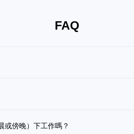
FAQ
然後平穩地沿規劃路線擦拭表面。它會偵測窗框、接縫與障礙物以
Wash（業界首創的非接觸式抹布自動清洗）以及 TruEdge 技術（實
潔。
清晨或傍晚）下工作嗎？