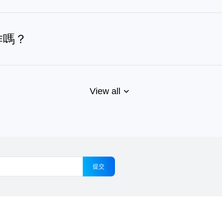
因為它依賴多感測器偵測與智慧路徑規劃，而非日光。它能準確追
現。
作嗎？
。它利用內建感測器與機身按鍵自主清潔，您可按下電源鍵開機，並使用
）。
窗戶邊緣？
View all
規劃，繪製玻璃上的移動軌跡並回應窗框、接縫與障礙物。針對邊
痕。
是表面平滑且無貼紙、裂痕、小於 4 mm 的障礙物或小於 2 m
提交
小時。較冷的環境會減慢充電速度，且充電時風扇不運轉，因此應在