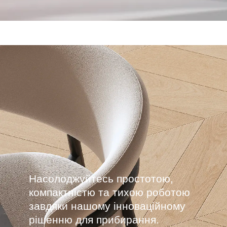
Насолоджуйтесь простотою,
компактністю та тихою роботою
завдяки нашому інноваційному
рішенню для прибирання.