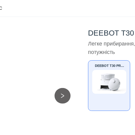
С
DEEBOT T30
Легке прибирання,
потужність
DEEBOT T30 PRO
OMNI