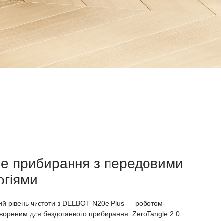
е прибирання з передовими
огіями
ий рівень чистоти з DEEBOT N20e Plus — роботом-
вореним для бездоганного прибирання. ZeroTangle 2.0