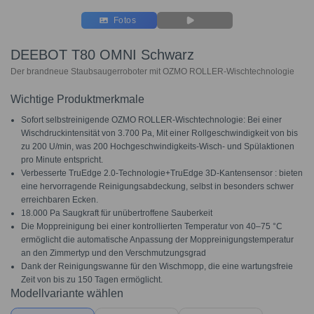
Fotos
DEEBOT T80 OMNI Schwarz
Der brandneue Staubsaugerroboter mit OZMO ROLLER-Wischtechnologie
Wichtige Produktmerkmale
Sofort selbstreinigende OZMO ROLLER-Wischtechnologie: Bei einer
Wischdruckintensität von 3.700 Pa, Mit einer Rollgeschwindigkeit von bis
zu 200 U/min, was 200 Hochgeschwindigkeits-Wisch- und Spülaktionen
pro Minute entspricht.
Verbesserte TruEdge 2.0-Technologie+TruEdge 3D-Kantensensor : bieten
eine hervorragende Reinigungsabdeckung, selbst in besonders schwer
erreichbaren Ecken.
18.000 Pa Saugkraft für unübertroffene Sauberkeit
Die Moppreinigung bei einer kontrollierten Temperatur von 40–75 °C
ermöglicht die automatische Anpassung der Moppreinigungstemperatur
an den Zimmertyp und den Verschmutzungsgrad
Dank der Reinigungswanne für den Wischmopp, die eine wartungsfreie
Zeit von bis zu 150 Tagen ermöglicht.
Modellvariante wählen