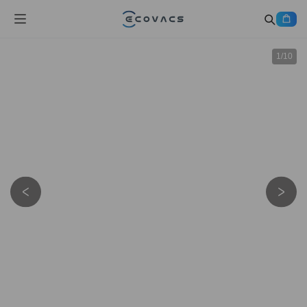
1
/
10