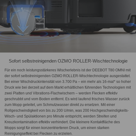
Sofort selbstreinigenden OZMO ROLLER-Wischtechnologie
Für ein noch leistungsstärkeres Wischerlebnis ist der DEEBOT T80 OMNI mit
der sofort selbstreinigenden OZMO ROLLER-Wischtechnologie ausgestattet.
Bei einer Wischdruckintensität von 3.700 Pa – ein mehr als 16-mal* so hoher
Druck wie bei derzeit auf dem Markt erhältlichen führenden Technologien mit
zwei Platten und Vibrations-Flachwischern – werden Flecken effektiv
geschrubbt und vom Boden entfernt. Es wird laufend frisches Wasser zurück
zum Mopp geleitet, um Schmutzwasser direkt zu ersetzen. Mit einer
Rollgeschwindigkeit von bis zu 200 U/min, was 200 Hochgeschwindigkeits-
Wisch- und Spülaktionen pro Minute entspricht, werden Streifen und
Kreuzkontamination effektiv verhindert. Die kleinere Kontaktfläche des
Mopps sorgt für einen konzentrierteren Druck, um einen starken
Reinigungseffekt bei Flecken zu erzielen.