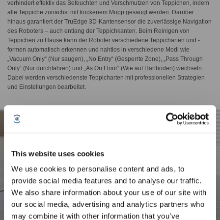
verhindert effektiv das Befeuchten und Verschmutzen von Teppichen, indem
alle Teppiche zunächst mit trockenem Mopp gesaugt werden. Darüber
hinaus garantiert der TruEdge 3D-Kantensensor die zuverlässige Navigation
des Roboters – auch entlang der Teppichkanten. Beim Reinigen von
Teppichen zu Hause kann der Roboter verschiedene Teppicharten und -
formen automatisch erkennen und nahtlos in verschiedene Modi wie
„Vacuum Only“ (Nur saugen), „No Entry“ (Gesperrte Zone), „Pass Through
Only“ (Nur durchfahren) und „As On Floor“ (Wie auf Hartboden) wechseln.
Dabei werden verschiedenste Teppicharten mit professionellen Strategien
und Einstellungen bearbeitet.
This website uses cookies
We use cookies to personalise content and ads, to
provide social media features and to analyse our traffic.
We also share information about your use of our site with
Jetzt anmelden
&
3% sparen!
our social media, advertising and analytics partners who
may combine it with other information that you’ve