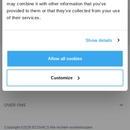
EMEA Marketing
Belgium- Remote
may combine it with other information that you’ve
Schrijf je in en ontvang
provided to them or that they’ve collected from your use
3% korting op je bestelling
of their services.
Ontvang het laatste nieuws van ECOVACS
INDIENEN
Show details
Kies je taal
INSCHRIJVEN
Allow all cookies
Download de ECOVACS-app
PRODUCT
Customize
ONDERSTEUNING
OVER ONS
Copyright ©2026 ECOVACS Alle rechten voorbehouden.