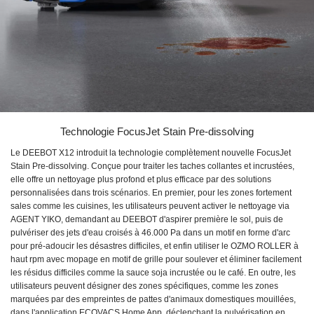
Technologie FocusJet Stain Pre-dissolving
Le DEEBOT X12 introduit la technologie complètement nouvelle FocusJet
Stain Pre-dissolving. Conçue pour traiter les taches collantes et incrustées,
elle offre un nettoyage plus profond et plus efficace par des solutions
personnalisées dans trois scénarios. En premier, pour les zones fortement
sales comme les cuisines, les utilisateurs peuvent activer le nettoyage via
AGENT YIKO, demandant au DEEBOT d'aspirer première le sol, puis de
pulvériser des jets d'eau croisés à 46.000 Pa dans un motif en forme d'arc
pour pré-adoucir les désastres difficiles, et enfin utiliser le OZMO ROLLER à
haut rpm avec mopage en motif de grille pour soulever et éliminer facilement
les résidus difficiles comme la sauce soja incrustée ou le café. En outre, les
utilisateurs peuvent désigner des zones spécifiques, comme les zones
marquées par des empreintes de pattes d'animaux domestiques mouillées,
dans l'application ECOVACS Home App, déclenchant la pulvérisation en