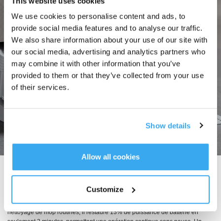
This website uses cookies
We use cookies to personalise content and ads, to
provide social media features and to analyse our traffic.
We also share information about your use of our site with
our social media, advertising and analytics partners who
may combine it with other information that you’ve
provided to them or that they’ve collected from your use
of their services.
Show details
Allow all cookies
PowerBoost Charging Plus
Animé par une source de puissance programmable GaN, le PowerBoost
Customize
Charging Plus amélioré offre un riassortiment d'énergie ultra-rapide pour
libérer une puissance de nettoyage illimitée. Pendant les intervalles de
nettoyage de mop routines, il restaure 13% de puissance de batterie en