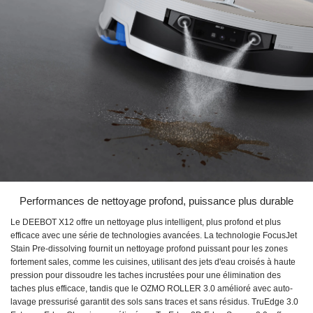
Performances de nettoyage profond, puissance plus durable
Le DEEBOT X12 offre un nettoyage plus intelligent, plus profond et plus
efficace avec une série de technologies avancées. La technologie FocusJet
Stain Pre-dissolving fournit un nettoyage profond puissant pour les zones
fortement sales, comme les cuisines, utilisant des jets d'eau croisés à haute
pression pour dissoudre les taches incrustées pour une élimination des
taches plus efficace, tandis que le OZMO ROLLER 3.0 amélioré avec auto-
lavage pressurisé garantit des sols sans traces et sans résidus. TruEdge 3.0