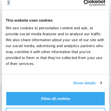
Photos
Solution de nettoyage DEEBOT (110 ml) pour
This website uses cookies
les familles X1/X1e/T10
We use cookies to personalise content and ads, to
Compatible avec DEEBOT X1 OMNI / X1 TURBO / T10 PLUS
provide social media features and to analyse our traffic.
Numéro de modèle
We also share information about your use of our site with
Solution de
our social media, advertising and analytics partners who
nettoyage DEEBOT
may combine it with other information that you’ve
(110 ml) pour les
provided to them or that they’ve collected from your use
familles X1/X1e/T10
of their services.
Show details
Allow all cookies
Obtenez les dernières nouvelles d'ECOVACS
SOUMETTRE