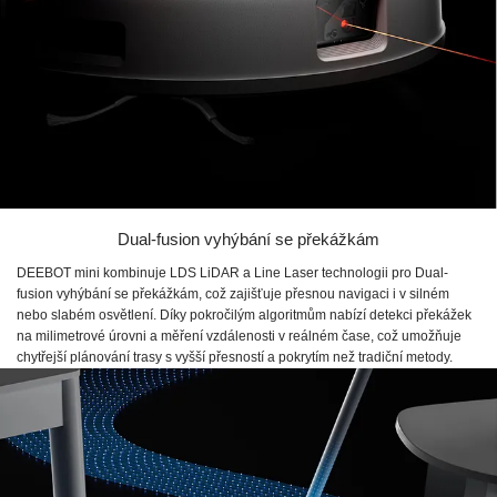
Dual-fusion vyhýbání se překážkám
DEEBOT mini kombinuje LDS LiDAR a Line Laser technologii pro Dual-
fusion vyhýbání se překážkám, což zajišťuje přesnou navigaci i v silném
nebo slabém osvětlení. Díky pokročilým algoritmům nabízí detekci překážek
na milimetrové úrovni a měření vzdálenosti v reálném čase, což umožňuje
chytřejší plánování trasy s vyšší přesností a pokrytím než tradiční metody.