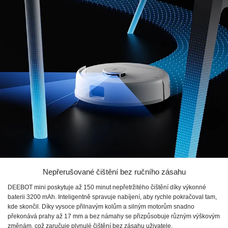
Nepřerušované čištění bez ručního zásahu
DEEBOT mini poskytuje až 150 minut nepřetržitého čištění díky výkonné
baterii 3200 mAh. Inteligentně spravuje nabíjení, aby rychle pokračoval tam,
kde skončil. Díky vysoce přilnavým kolům a silným motorům snadno
překonává prahy až 17 mm a bez námahy se přizpůsobuje různým výškovým
změnám, což zaručuje plynulé čištění bez zásahu uživatele.