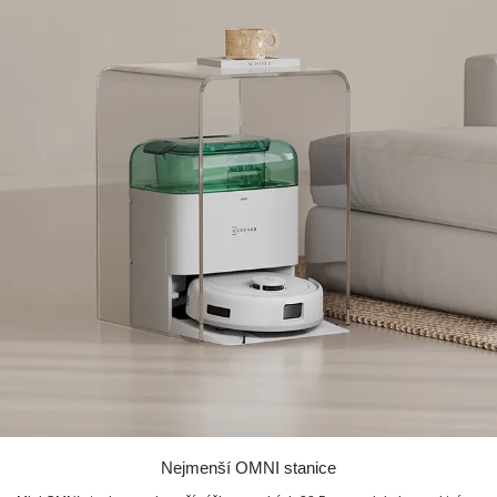
Nejmenší OMNI stanice