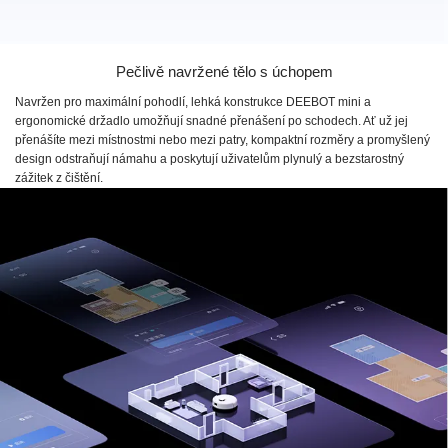
Pečlivě navržené tělo s úchopem
Navržen pro maximální pohodlí, lehká konstrukce DEEBOT mini a
ergonomické držadlo umožňují snadné přenášení po schodech. Ať už jej
přenášíte mezi místnostmi nebo mezi patry, kompaktní rozměry a promyšlený
design odstraňují námahu a poskytují uživatelům plynulý a bezstarostný
zážitek z čištění.