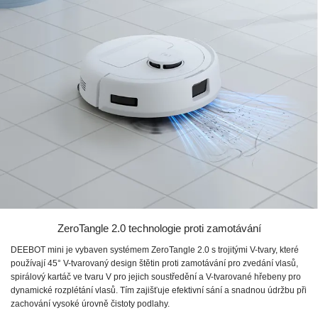
ZeroTangle 2.0 technologie proti zamotávání
DEEBOT mini je vybaven systémem ZeroTangle 2.0 s trojitými V-tvary, které
používají 45° V-tvarovaný design štětin proti zamotávání pro zvedání vlasů,
spirálový kartáč ve tvaru V pro jejich soustředění a V-tvarované hřebeny pro
dynamické rozplétání vlasů. Tím zajišťuje efektivní sání a snadnou údržbu při
zachování vysoké úrovně čistoty podlahy.