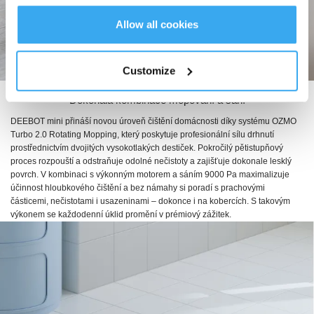
Allow all cookies
Customize
Dokonalá kombinace mopování a sání
DEEBOT mini přináší novou úroveň čištění domácnosti díky systému OZMO
Turbo 2.0 Rotating Mopping, který poskytuje profesionální sílu drhnutí
prostřednictvím dvojitých vysokotlakých destiček. Pokročilý pětistupňový
proces rozpouští a odstraňuje odolné nečistoty a zajišťuje dokonale lesklý
povrch. V kombinaci s výkonným motorem a sáním 9000 Pa maximalizuje
účinnost hloubkového čištění a bez námahy si poradí s prachovými
částicemi, nečistotami i usazeninami – dokonce i na kobercích. S takovým
výkonem se každodenní úklid promění v prémiový zážitek.