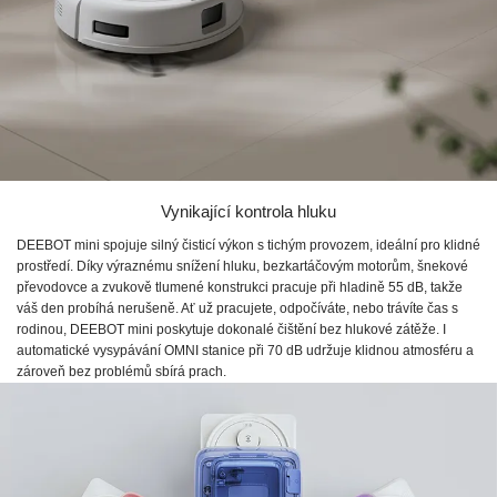
Vynikající kontrola hluku
DEEBOT mini spojuje silný čisticí výkon s tichým provozem, ideální pro klidné
prostředí. Díky výraznému snížení hluku, bezkartáčovým motorům, šnekové
převodovce a zvukově tlumené konstrukci pracuje při hladině 55 dB, takže
váš den probíhá nerušeně. Ať už pracujete, odpočíváte, nebo trávíte čas s
rodinou, DEEBOT mini poskytuje dokonalé čištění bez hlukové zátěže. I
automatické vysypávání OMNI stanice při 70 dB udržuje klidnou atmosféru a
zároveň bez problémů sbírá prach.