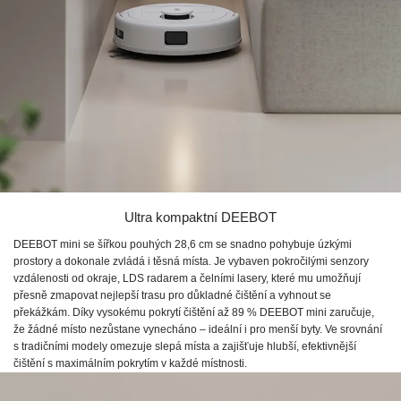
Ultra kompaktní DEEBOT
DEEBOT mini se šířkou pouhých 28,6 cm se snadno pohybuje úzkými
prostory a dokonale zvládá i těsná místa. Je vybaven pokročilými senzory
vzdálenosti od okraje, LDS radarem a čelními lasery, které mu umožňují
přesně zmapovat nejlepší trasu pro důkladné čištění a vyhnout se
překážkám. Díky vysokému pokrytí čištění až 89 % DEEBOT mini zaručuje,
že žádné místo nezůstane vynecháno – ideální i pro menší byty. Ve srovnání
s tradičními modely omezuje slepá místa a zajišťuje hlubší, efektivnější
čištění s maximálním pokrytím v každé místnosti.