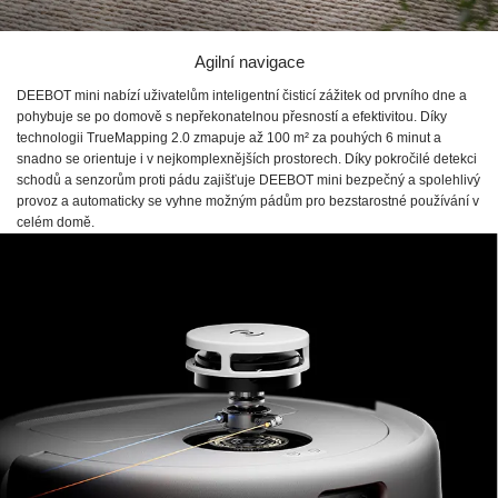
Agilní navigace
DEEBOT mini nabízí uživatelům inteligentní čisticí zážitek od prvního dne a
pohybuje se po domově s nepřekonatelnou přesností a efektivitou. Díky
technologii TrueMapping 2.0 zmapuje až 100 m² za pouhých 6 minut a
snadno se orientuje i v nejkomplexnějších prostorech. Díky pokročilé detekci
schodů a senzorům proti pádu zajišťuje DEEBOT mini bezpečný a spolehlivý
provoz a automaticky se vyhne možným pádům pro bezstarostné používání v
celém domě.