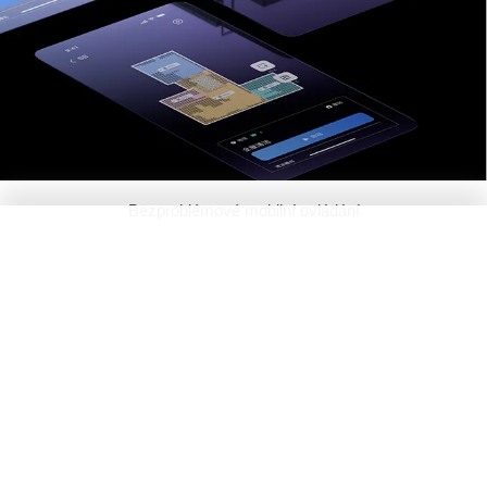
Bezproblémové mobilní ovládání
DEEBOT mini nabízí snadné mobilní ovládání a přizpůsobení, což
uživatelům umožňuje jednoduše spustit čištění celého domu nebo
pokračovat v naplánovaných programech pomocí jednoduchých příkazů.
Podporuje widgety na domovské obrazovce vašeho telefonu* pro pohodlné
ovládání jedním klepnutím a okamžitý přehled o stavu.