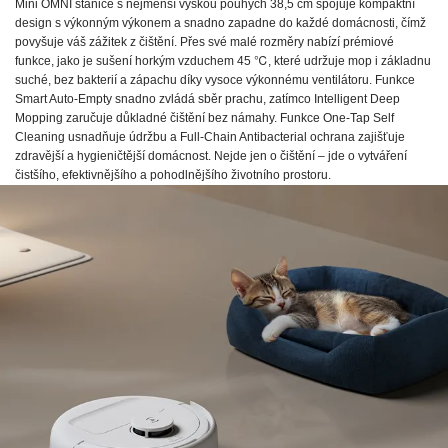
Mini OMNI stanice s nejmenší výškou pouhých 38,5 cm spojuje kompaktní
design s výkonným výkonem a snadno zapadne do každé domácnosti, čímž
povyšuje váš zážitek z čištění. Přes své malé rozměry nabízí prémiové
funkce, jako je sušení horkým vzduchem 45 ℃, které udržuje mop i základnu
suché, bez bakterií a zápachu díky vysoce výkonnému ventilátoru. Funkce
Smart Auto-Empty snadno zvládá sběr prachu, zatímco Intelligent Deep
Mopping zaručuje důkladné čištění bez námahy. Funkce One-Tap Self
Cleaning usnadňuje údržbu a Full-Chain Antibacterial ochrana zajišťuje
zdravější a hygieničtější domácnost. Nejde jen o čištění – jde o vytváření
čistšího, efektivnějšího a pohodlnějšího životního prostoru.