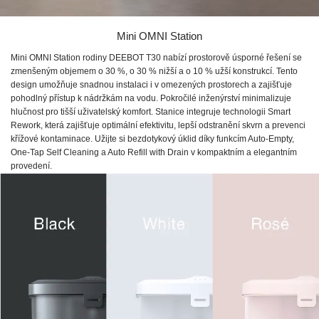
Mini OMNI Station
Mini OMNI Station rodiny DEEBOT T30 nabízí prostorově úsporné řešení se
zmenšeným objemem o 30 %, o 30 % nižší a o 10 % užší konstrukcí. Tento
design umožňuje snadnou instalaci i v omezených prostorech a zajišťuje
pohodlný přístup k nádržkám na vodu. Pokročilé inženýrství minimalizuje
hlučnost pro tišší uživatelský komfort. Stanice integruje technologii Smart
Rework, která zajišťuje optimální efektivitu, lepší odstranění skvrn a prevenci
křížové kontaminace. Užijte si bezdotykový úklid díky funkcím Auto-Empty,
One-Tap Self Cleaning a Auto Refill with Drain v kompaktním a elegantním
provedení.