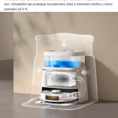
ven. Uživatelům tak poskytuje bezstarostný úklid a minimální údržbu s mírou
zamotání až 0 %.