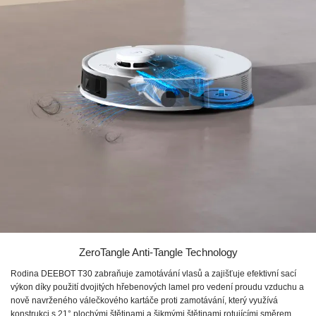
ZeroTangle Anti-Tangle Technology
Rodina DEEBOT T30 zabraňuje zamotávání vlasů a zajišťuje efektivní sací
výkon díky použití dvojitých hřebenových lamel pro vedení proudu vzduchu a
nově navrženého válečkového kartáče proti zamotávání, který využívá
konstrukci s 21° plochými štětinami a šikmými štětinami rotujícími směrem