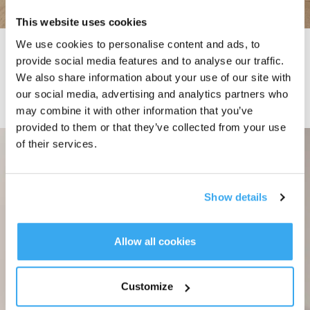
This website uses cookies
We use cookies to personalise content and ads, to
OZMO TURBO 2.0 a automatické doplňování malé nádržky
provide social media features and to analyse our traffic.
Rodina DEEBOT T30 zajišťuje vynikající úklid díky systému OZMO TURBO
We also share information about your use of our site with
2.0 a automatickému doplňování malé nádržky. Tato technologie umožňuje
our social media, advertising and analytics partners who
účinné odstraňování skvrn, zatímco elektronicky řízená nádržka o objemu 55
ml zajišťuje nepřetržitý přísun vody pro optimalizované mopování a
may combine it with other information that you’ve
rozpouštění i zaschlých nečistot až po 72 hodinách.
provided to them or that they’ve collected from your use
of their services.
Show details
Allow all cookies
Customize