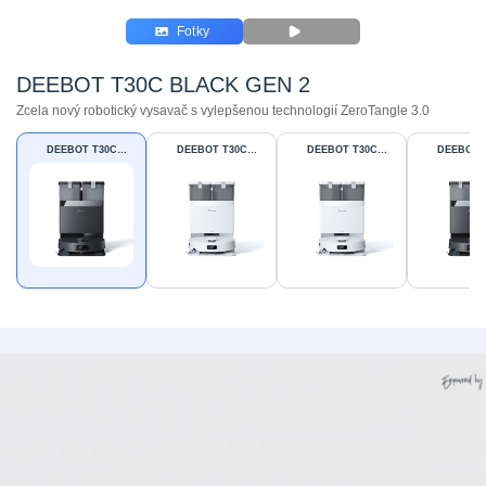
Fotky
DEEBOT T30C BLACK GEN 2
Zcela nový robotický vysavač s vylepšenou technologií ZeroTangle 3.0
DEEBOT T30C
DEEBOT T30C
DEEBOT T30C
DEEBOT 
BLACK GEN 2
WHITE GEN 2
WHITE
BLAC