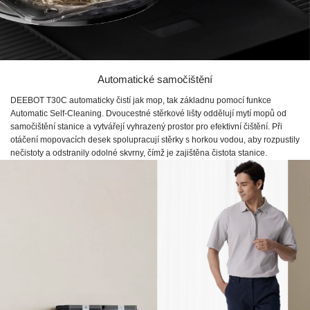
Automatické samočištění
DEEBOT T30C automaticky čistí jak mop, tak základnu pomocí funkce
Automatic Self-Cleaning. Dvoucestné stěrkové lišty oddělují mytí mopů od
samočištění stanice a vytvářejí vyhrazený prostor pro efektivní čištění. Při
otáčení mopovacích desek spolupracují stěrky s horkou vodou, aby rozpustily
nečistoty a odstranily odolné skvrny, čímž je zajištěna čistota stanice.