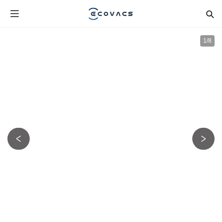
1
/
8