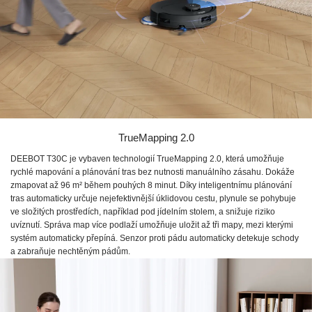
TrueMapping 2.0
DEEBOT T30C je vybaven technologií TrueMapping 2.0, která umožňuje
rychlé mapování a plánování tras bez nutnosti manuálního zásahu. Dokáže
zmapovat až 96 m² během pouhých 8 minut. Díky inteligentnímu plánování
tras automaticky určuje nejefektivnější úklidovou cestu, plynule se pohybuje
ve složitých prostředích, například pod jídelním stolem, a snižuje riziko
uvíznutí. Správa map více podlaží umožňuje uložit až tři mapy, mezi kterými
systém automaticky přepíná. Senzor proti pádu automaticky detekuje schody
a zabraňuje nechtěným pádům.