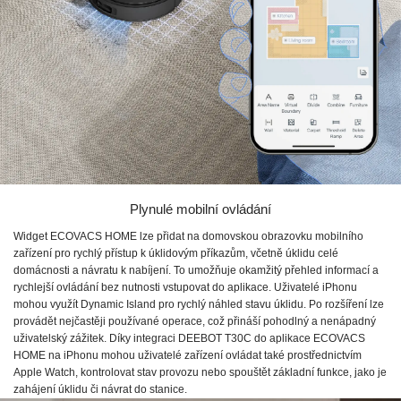
Plynulé mobilní ovládání
Widget ECOVACS HOME lze přidat na domovskou obrazovku mobilního
zařízení pro rychlý přístup k úklidovým příkazům, včetně úklidu celé
domácnosti a návratu k nabíjení. To umožňuje okamžitý přehled informací a
rychlejší ovládání bez nutnosti vstupovat do aplikace. Uživatelé iPhonu
mohou využít Dynamic Island pro rychlý náhled stavu úklidu. Po rozšíření lze
provádět nejčastěji používané operace, což přináší pohodlný a nenápadný
uživatelský zážitek. Díky integraci DEEBOT T30C do aplikace ECOVACS
HOME na iPhonu mohou uživatelé zařízení ovládat také prostřednictvím
Apple Watch, kontrolovat stav provozu nebo spouštět základní funkce, jako je
zahájení úklidu či návrat do stanice.