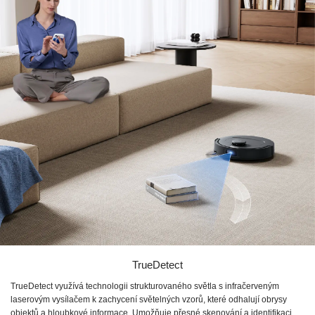
TrueDetect
TrueDetect využívá technologii strukturovaného světla s infračerveným
laserovým vysílačem k zachycení světelných vzorů, které odhalují obrysy
objektů a hloubkové informace. Umožňuje přesné skenování a identifikaci