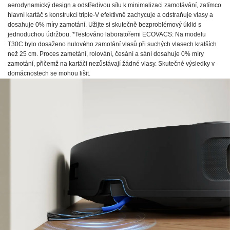
aerodynamický design a odstředivou sílu k minimalizaci zamotávání, zatímco
hlavní kartáč s konstrukcí triple-V efektivně zachycuje a odstraňuje vlasy a
dosahuje 0% míry zamotání. Užijte si skutečně bezproblémový úklid s
jednoduchou údržbou. *Testováno laboratořemi ECOVACS: Na modelu
T30C bylo dosaženo nulového zamotání vlasů při suchých vlasech kratších
než 25 cm. Proces zametání, rolování, česání a sání dosahuje 0% míry
zamotání, přičemž na kartáči nezůstávají žádné vlasy. Skutečné výsledky v
domácnostech se mohou lišit.