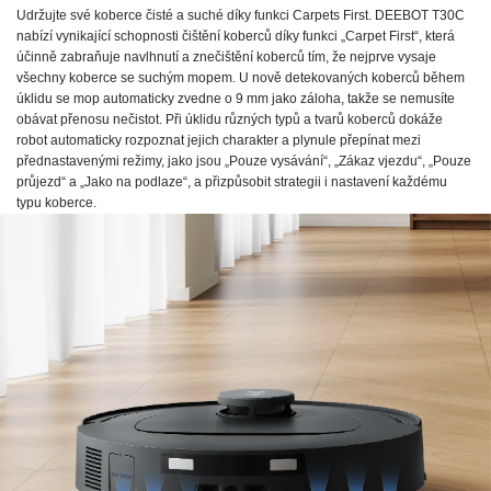
Udržujte své koberce čisté a suché díky funkci Carpets First. DEEBOT T30C
nabízí vynikající schopnosti čištění koberců díky funkci „Carpet First“, která
účinně zabraňuje navlhnutí a znečištění koberců tím, že nejprve vysaje
všechny koberce se suchým mopem. U nově detekovaných koberců během
úklidu se mop automaticky zvedne o 9 mm jako záloha, takže se nemusíte
obávat přenosu nečistot. Při úklidu různých typů a tvarů koberců dokáže
robot automaticky rozpoznat jejich charakter a plynule přepínat mezi
přednastavenými režimy, jako jsou „Pouze vysávání“, „Zákaz vjezdu“, „Pouze
průjezd“ a „Jako na podlaze“, a přizpůsobit strategii i nastavení každému
typu koberce.