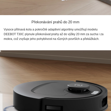
Překonávání prahů do 20 mm
Vysoce přilnavá kola a pokročilé adaptivní algoritmy umožňují modelu
DEEBOT T30C plynule překonávat prahy až do výšky 20 mm za sucha i za
mokra, což zvyšuje jeho pohyblivost na různých površích a překážkách.