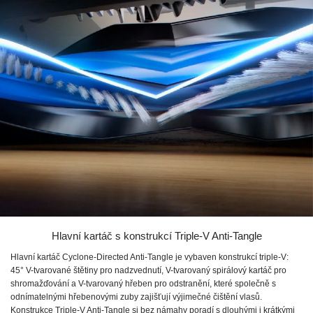
Hlavní kartáč s konstrukcí Triple-V Anti-Tangle
Hlavní kartáč Cyclone-Directed Anti-Tangle je vybaven konstrukcí triple-V:
45° V-tvarované štětiny pro nadzvednutí, V-tvarovaný spirálový kartáč pro
shromažďování a V-tvarovaný hřeben pro odstranění, které společně s
odnímatelnými hřebenovými zuby zajišťují výjimečné čištění vlasů.
Konstrukce Triple-V Anti-Tangle si bez námahy poradí s dlouhými i krátkými