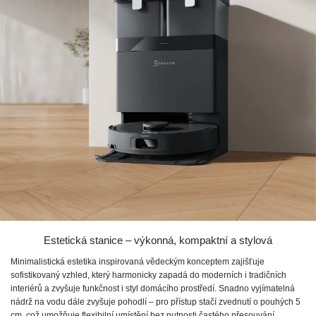
Estetická stanice – výkonná, kompaktní a stylová
Minimalistická estetika inspirovaná vědeckým konceptem zajišťuje
sofistikovaný vzhled, který harmonicky zapadá do moderních i tradičních
interiérů a zvyšuje funkčnost i styl domácího prostředí. Snadno vyjímatelná
nádrž na vodu dále zvyšuje pohodlí – pro přístup stačí zvednutí o pouhých 5
cm, což umožňuje flexibilní umístění bez nutnosti častého přesouvání