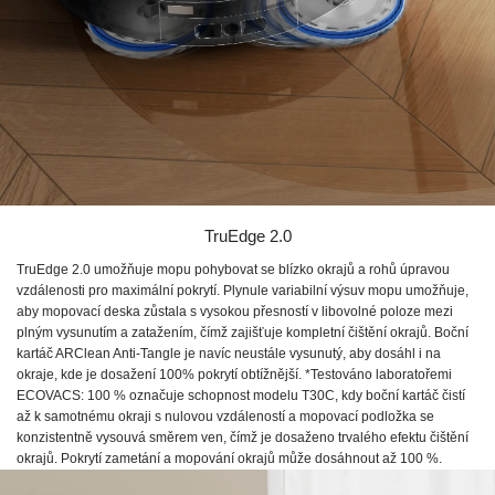
TruEdge 2.0
TruEdge 2.0 umožňuje mopu pohybovat se blízko okrajů a rohů úpravou
vzdálenosti pro maximální pokrytí. Plynule variabilní výsuv mopu umožňuje,
aby mopovací deska zůstala s vysokou přesností v libovolné poloze mezi
plným vysunutím a zatažením, čímž zajišťuje kompletní čištění okrajů. Boční
kartáč ARClean Anti-Tangle je navíc neustále vysunutý, aby dosáhl i na
okraje, kde je dosažení 100% pokrytí obtížnější. *Testováno laboratořemi
ECOVACS: 100 % označuje schopnost modelu T30C, kdy boční kartáč čistí
až k samotnému okraji s nulovou vzdáleností a mopovací podložka se
konzistentně vysouvá směrem ven, čímž je dosaženo trvalého efektu čištění
okrajů. Pokrytí zametání a mopování okrajů může dosáhnout až 100 %.