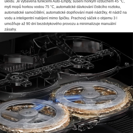
úklidu. Je vybavena funkcemi Auto-Empty, sušení horkým vzduchem 45 °C,
mytí mopů horkou vodou 75 °C, automatické dávkování čisticího roztoku,
automatické samočištění, automatické doplňování malé nádržky, 4l nádrž na
vodu a inteligentní nabíjení mimo špičku. Prachový sáček o objemu 3 l
umožňuje až 90 dní bezdotykového provozu a minimalizuje manuální
zásahy.