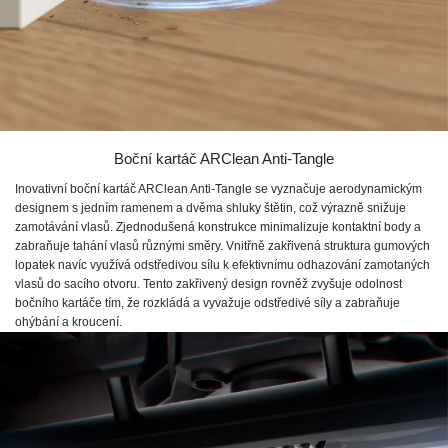
Boční kartáč ARClean Anti-Tangle
Inovativní boční kartáč ARClean Anti-Tangle se vyznačuje aerodynamickým
designem s jedním ramenem a dvěma shluky štětin, což výrazně snižuje
zamotávání vlasů. Zjednodušená konstrukce minimalizuje kontaktní body a
zabraňuje tahání vlasů různými směry. Vnitřně zakřivená struktura gumových
lopatek navíc využívá odstředivou sílu k efektivnímu odhazování zamotaných
vlasů do sacího otvoru. Tento zakřivený design rovněž zvyšuje odolnost
bočního kartáče tím, že rozkládá a vyvažuje odstředivé síly a zabraňuje
ohýbání a kroucení.