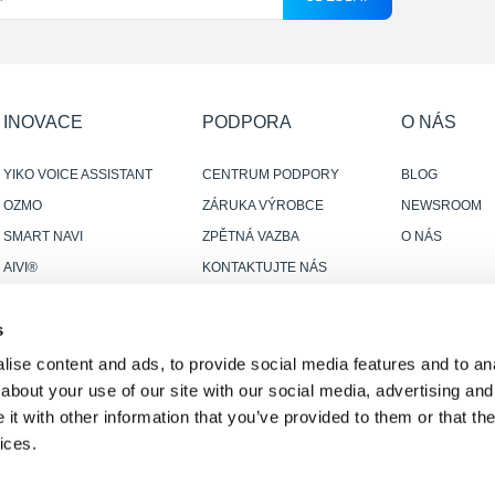
INOVACE
PODPORA
O NÁS
YIKO VOICE ASSISTANT
CENTRUM PODPORY
BLOG
OZMO
ZÁRUKA VÝROBCE
NEWSROOM
SMART NAVI
ZPĚTNÁ VAZBA
O NÁS
AIVI®
KONTAKTUJTE NÁS
INTELIGENTNÍ PŘIPOJENÍ
s
ise content and ads, to provide social media features and to anal
about your use of our site with our social media, advertising and
t with other information that you’ve provided to them or that the
ices.
ení
·
Prohlášení o přístupnosti