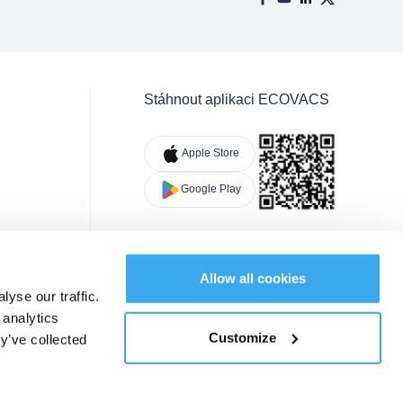
Stáhnout aplikaci ECOVACS
Apple Store
Google Play
Allow all cookies
yse our traffic.
 analytics
Customize
y’ve collected
Cookie Set
|
Změnit lokaci
CS