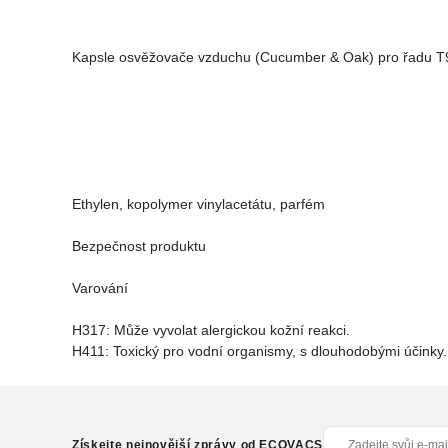
Kapsle osvěžovače vzduchu (Cucumber & Oak) pro řadu T9
Ethylen, kopolymer vinylacetátu, parfém
Bezpečnost produktu
Varování
H317: Může vyvolat alergickou kožní reakci.
H411: Toxický pro vodní organismy, s dlouhodobými účinky.
Získejte nejnovější zprávy od ECOVACS