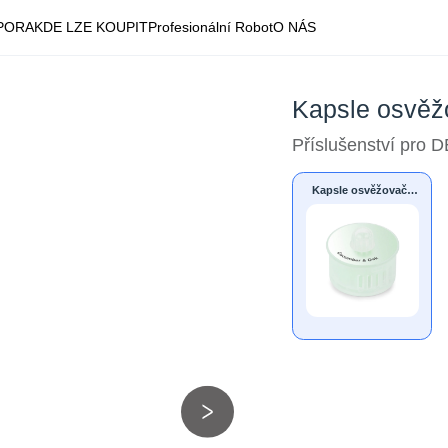
PORA
KDE LZE KOUPIT
Profesionální Robot
O NÁS
Kapsle osvěž
Příslušenství pro
Kapsle osvěžovače
vzduchu