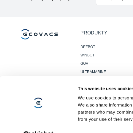
PRODUKTY
DEEBOT
WINBOT
GOAT
ULTRAMARINE
DOPLŇKY
This website uses cookie
PROFESIONÁLNÍ ROBOTY
NA ČIŠTĚNÍ PODLAH
We use cookies to personal
We also share information 
partners who may combine i
from your use of their serv
Copyright ©2026 ECOVACS Všechna práva vyhrazena.
Zásady ochrany osobních údajů
·
Podmínky použití
·
Zákonné oznám